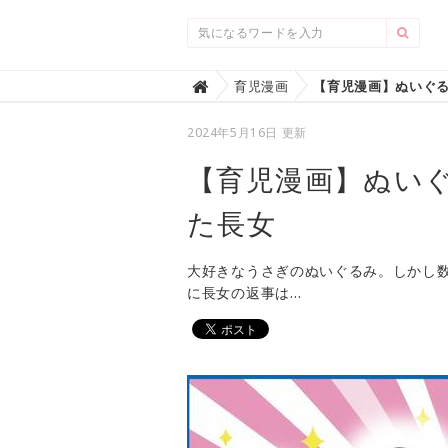
Home
育児漫画

2024年5月16日 更新
【育児漫画】ぬい
た長女
大好きなうさぎのぬいぐるみ。しかし数
に長女の返事は…