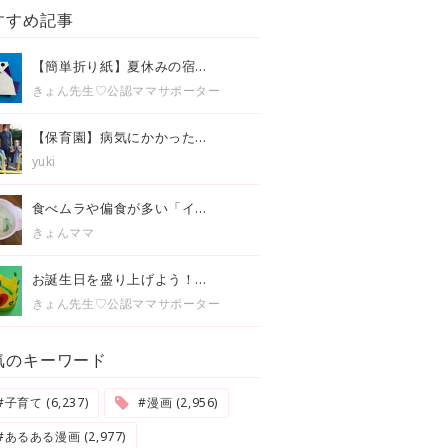
すすめ記事
【簡単折り紙】夏休みの宿...
きょん先生♡公認ママサポーター
【保育園】病気にかかった...
yuki
食べムラや偏食が多い「イ...
きょんママ
お誕生日を盛り上げよう！...
きょん先生♡公認ママサポーター
気のキーワード
#子育て (6,237)
#漫画 (2,956)
#あるある漫画 (2,977)