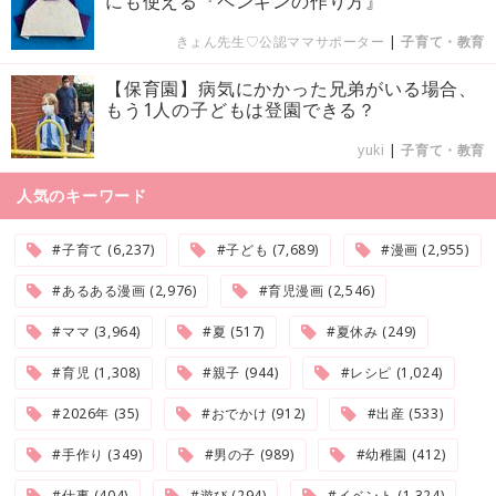
にも使える『ペンギンの作り方』
きょん先生♡公認ママサポーター
|
子育て・教育
【保育園】病気にかかった兄弟がいる場合、
もう1人の子どもは登園できる？
yuki
|
子育て・教育
人気のキーワード
#子育て (6,237)
#子ども (7,689)
#漫画 (2,955)
#あるある漫画 (2,976)
#育児漫画 (2,546)
#ママ (3,964)
#夏 (517)
#夏休み (249)
#育児 (1,308)
#親子 (944)
#レシピ (1,024)
#2026年 (35)
#おでかけ (912)
#出産 (533)
#手作り (349)
#男の子 (989)
#幼稚園 (412)
#仕事 (404)
#遊び (294)
#イベント (1,324)