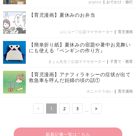
piyoco
|
おでかけ・旅行
【育児漫画】夏休みのお弁当
ぷにらー♡公認ママサポーター
|
育児漫画
【簡単折り紙】夏休みの宿題や暑中お見舞い
にも使える『ペンギンの作り方』
きょん先生♡公認ママサポーター
|
子育て・教育
【育児漫画】アナフィラキシーの症状が出て
救急車を呼んだ妊婦の頃の話①
ホニャララゆい
|
育児漫画
1
2
3
…
新着記事一覧はこちら