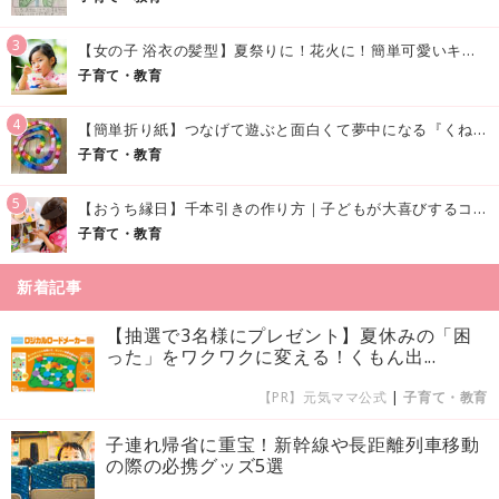
3
【女の子 浴衣の髪型】夏祭りに！花火に！簡単可愛いキッズの浴衣ヘアアレンジまとめ
子育て・教育
4
【簡単折り紙】つなげて遊ぶと面白くて夢中になる『くねくねへびさんの作り方』
子育て・教育
5
【おうち縁日】千本引きの作り方｜子どもが大喜びするコツやアイデア♪
子育て・教育
新着記事
【抽選で3名様にプレゼント】夏休みの「困
った」をワクワクに変える！くもん出...
【PR】元気ママ公式
|
子育て・教育
子連れ帰省に重宝！新幹線や長距離列車移動
の際の必携グッズ5選