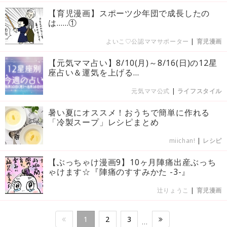
【育児漫画】スポーツ少年団で成長したの
は……①
よいこ♡公認ママサポーター
|
育児漫画
【元気ママ占い】8/10(月)～8/16(日)の12星
座占い＆運気を上げる...
元気ママ公式
|
ライフスタイル
暑い夏にオススメ！おうちで簡単に作れる
「冷製スープ」レシピまとめ
miichan!
|
レシピ
【ぶっちゃけ漫画9】10ヶ月陣痛出産ぶっち
ゃけます☆『陣痛のすすみかた -3-』
辻りょうこ
|
育児漫画
1
2
3
…