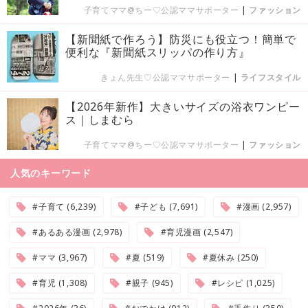
子育てママ@ちー♡公認ママサポーター
|
ファッション
【新聞紙で作ろう】防災にも役立つ！簡単で
便利な『新聞紙スリッパの作り方』
きょん先生♡公認ママサポーター
|
ライフスタイル
【2026年新作】大きいサイズの浴衣ワンピー
ス｜しまむら
子育てママ@ちー♡公認ママサポーター
|
ファッション
人気のキーワード
#子育て (6,239)
#子ども (7,691)
#漫画 (2,957)
#あるある漫画 (2,978)
#育児漫画 (2,547)
#ママ (3,967)
#夏 (519)
#夏休み (250)
#育児 (1,308)
#親子 (945)
#レシピ (1,025)