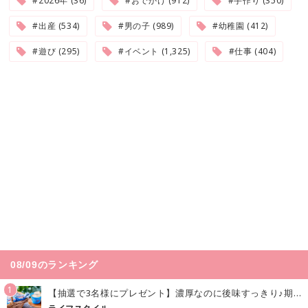
#2026年 (36)
#おでかけ (912)
#手作り (350)
#出産 (534)
#男の子 (989)
#幼稚園 (412)
#遊び (295)
#イベント (1,325)
#仕事 (404)
08/09のランキング
1
【抽選で3名様にプレゼント】濃厚なのに後味すっきり♪期間限定の「メイトーのなめらかプリン カルピス®入りソース」で夏を味わおう！