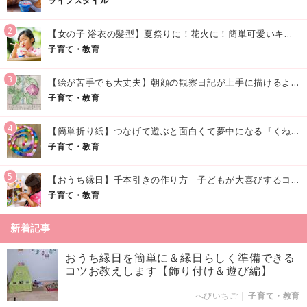
ライフスタイル
2
【女の子 浴衣の髪型】夏祭りに！花火に！簡単可愛いキッズの浴衣ヘアアレンジまとめ
子育て・教育
3
【絵が苦手でも大丈夫】朝顔の観察日記が上手に描けるようになる方法｜イラスト付き
子育て・教育
4
【簡単折り紙】つなげて遊ぶと面白くて夢中になる『くねくねへびさんの作り方』
子育て・教育
5
【おうち縁日】千本引きの作り方｜子どもが大喜びするコツやアイデア♪
子育て・教育
新着記事
おうち縁日を簡単に＆縁日らしく準備できる
コツお教えします【飾り付け＆遊び編】
へびいちご
|
子育て・教育