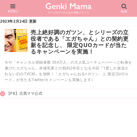
MENU
検索
すべてのママのための情報メディア
2023年2月24日 更新
売上絶好調のガツン、とシリーズの立
役者である「エガちゃん」との契約更
新を記念し、 ​限定QUOカードが当た
るキャンペーンを実施！
今や「チャンネル登録者数 364万人」の大人気ユーチューバーへと転身を
遂げたエガちゃん。赤城乳業との契約2年目となる今回『1度しか放送さ
れない幻のTVCM』を放映！「エガちゃんねる×ガツン、と ​限定QUOカ
ード」が当たるTwitterキャンペーンも実施します♪
【PR】元気ママ公式