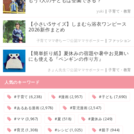
もう1人の子どもは登園できる？
yuki
|
子育て・教育
【小さいSサイズ】しまむら浴衣ワンピース
2026新作まとめ
子育てママ@ちー♡公認ママサポーター
|
ファッション
【簡単折り紙】夏休みの宿題や暑中お見舞い
にも使える『ペンギンの作り方』
きょん先生♡公認ママサポーター
|
子育て・教育
人気のキーワード
#子育て (6,238)
#漫画 (2,957)
#子ども (7,690)
#あるある漫画 (2,978)
#育児漫画 (2,547)
#ママ (3,967)
#夏 (518)
#夏休み (249)
#育児 (1,308)
#レシピ (1,025)
#親子 (944)