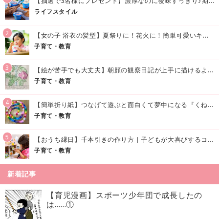
【抽選で3名様にプレゼント】濃厚なのに後味すっきり♪期間限定の「メイトーのなめらかプリン カルピス®入りソース」で夏を味わおう！
ライフスタイル
2
【女の子 浴衣の髪型】夏祭りに！花火に！簡単可愛いキッズの浴衣ヘアアレンジまとめ
子育て・教育
3
【絵が苦手でも大丈夫】朝顔の観察日記が上手に描けるようになる方法｜イラスト付き
子育て・教育
4
【簡単折り紙】つなげて遊ぶと面白くて夢中になる『くねくねへびさんの作り方』
子育て・教育
5
【おうち縁日】千本引きの作り方｜子どもが大喜びするコツやアイデア♪
子育て・教育
新着記事
【育児漫画】スポーツ少年団で成長したの
は……①