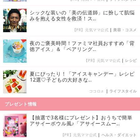
シックな装いの「美の伝道師」に扮して肌悩
みを抱える女性を救済！ス...
【PR】元気ママ公式
|
美容・コスメ
夜のご褒美時間！ファミマ社員おすすめ「背
徳アイス」＆「ペアリング...
【PR】元気ママ公式
|
レシピ
夏にぴったり！「アイスキャンデー」レシピ
12選♡子どもの大好きな...
ココロ♬
|
ライフスタイル
プレゼント情報
【抽選で3名様にプレゼント】おうちで簡単
アサイーボウル風♪「アサイースムー...
【PR】元気ママ公式
|
ヘルス・ダイエット