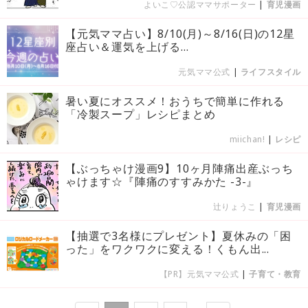
よいこ♡公認ママサポーター
|
育児漫画
【元気ママ占い】8/10(月)～8/16(日)の12星
座占い＆運気を上げる...
元気ママ公式
|
ライフスタイル
暑い夏にオススメ！おうちで簡単に作れる
「冷製スープ」レシピまとめ
miichan!
|
レシピ
【ぶっちゃけ漫画9】10ヶ月陣痛出産ぶっち
ゃけます☆『陣痛のすすみかた -3-』
辻りょうこ
|
育児漫画
【抽選で3名様にプレゼント】夏休みの「困
った」をワクワクに変える！くもん出...
【PR】元気ママ公式
|
子育て・教育