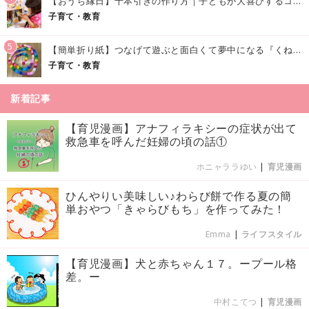
【おうち縁日】千本引きの作り方｜子どもが大喜びするコツやアイデア♪
子育て・教育
5
【簡単折り紙】つなげて遊ぶと面白くて夢中になる『くねくねへびさんの作り方』
子育て・教育
新着記事
【育児漫画】アナフィラキシーの症状が出て
救急車を呼んだ妊婦の頃の話①
ホニャララゆい
|
育児漫画
ひんやりい美味しい♪わらび餅で作る夏の簡
単おやつ「きゃらびもち」を作ってみた！
Emma
|
ライフスタイル
【育児漫画】犬と赤ちゃん１７。ープール格
差。ー
中村こてつ
|
育児漫画