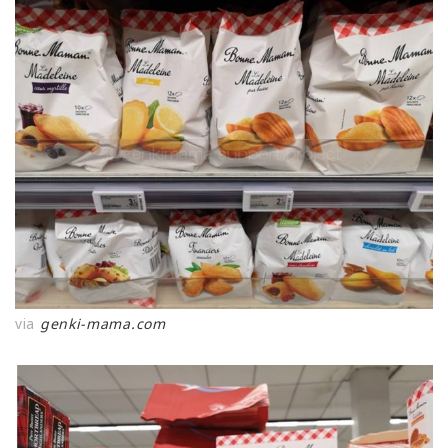
via
genki-mama.com