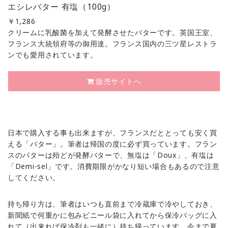
エシレバター 有塩（100g）
￥
1,286
クリームに乳酸菌を加えて発酵させたバターです。英国王室、
フランス大統領府等の御用達。フランス国内の三ツ星レストラ
ンでも愛用されています。
販売サイトへ
日本で購入する事も出来ますが、フランスだととっても安く買
える「バター」。筆者は帰国の度に必ず買っています。フラン
スのバターは殆どが発酵バターで、無塩は「Doux」、有塩は
「Demi-sel」です。消費期限がかなり短い場合もあるので注意
してください。
持ち帰り方は、筆者はいつも直前まで冷蔵庫で冷やしておき、
新聞紙で何重かに包みビニール袋に入れてから保冷バッグに入
れて（出来れば保冷剤も一緒に）持ち帰っています。今まで夏