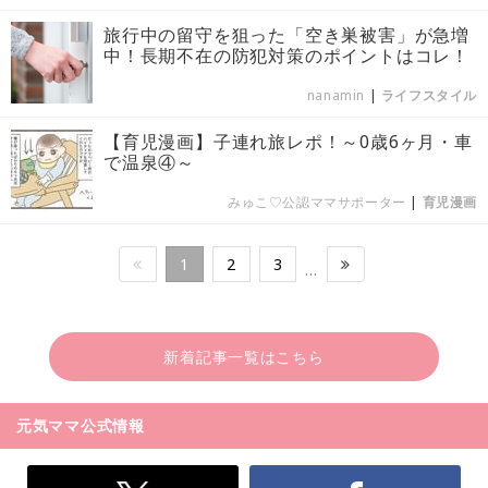
旅行中の留守を狙った「空き巣被害」が急増
中！長期不在の防犯対策のポイントはコレ！
nanamin
|
ライフスタイル
【育児漫画】子連れ旅レポ！～0歳6ヶ月・車
で温泉④～
みゅこ♡公認ママサポーター
|
育児漫画
1
2
3
…
新着記事一覧はこちら
元気ママ公式情報