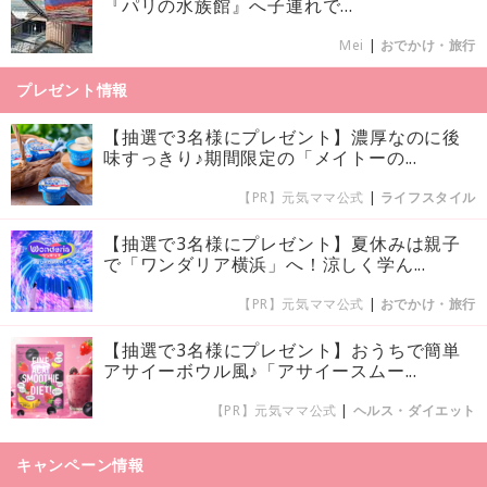
『パリの水族館』へ子連れで...
Mei
|
おでかけ・旅行
プレゼント情報
【抽選で3名様にプレゼント】濃厚なのに後
味すっきり♪期間限定の「メイトーの...
【PR】元気ママ公式
|
ライフスタイル
【抽選で3名様にプレゼント】夏休みは親子
で「ワンダリア横浜」へ！涼しく学ん...
【PR】元気ママ公式
|
おでかけ・旅行
【抽選で3名様にプレゼント】おうちで簡単
アサイーボウル風♪「アサイースムー...
【PR】元気ママ公式
|
ヘルス・ダイエット
キャンペーン情報