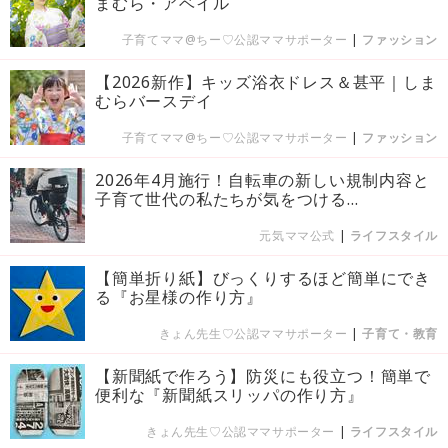
まむら・アベイル
子育てママ@ちー♡公認ママサポーター
|
ファッション
【2026新作】キッズ浴衣ドレス＆甚平｜しま
むらバースデイ
子育てママ@ちー♡公認ママサポーター
|
ファッション
2026年4月施行！自転車の新しい規制内容と
子育て世代の私たちが気をつける...
元気ママ公式
|
ライフスタイル
【簡単折り紙】びっくりするほど簡単にでき
る『お星様の作り方』
きょん先生♡公認ママサポーター
|
子育て・教育
【新聞紙で作ろう】防災にも役立つ！簡単で
便利な『新聞紙スリッパの作り方』
きょん先生♡公認ママサポーター
|
ライフスタイル