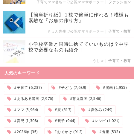
子育てママ@ちー♡公認ママサポーター
|
ファッション
【簡単折り紙】１枚で簡単に作れる！模様も
素敵な『お魚の作り方』
きょん先生♡公認ママサポーター
|
子育て・教育
小学校卒業と同時に捨てていいものは？中学
校で必要なものも紹介！
うしゃ
|
子育て・教育
人気のキーワード
#子育て (6,237)
#子ども (7,689)
#漫画 (2,955)
#あるある漫画 (2,976)
#育児漫画 (2,546)
#ママ (3,964)
#夏 (517)
#夏休み (249)
#育児 (1,308)
#親子 (944)
#レシピ (1,024)
#2026年 (35)
#おでかけ (912)
#出産 (533)