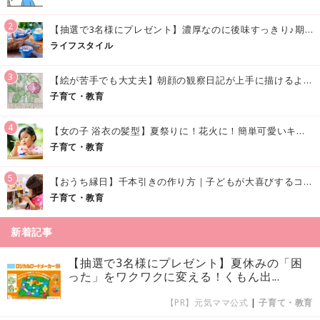
2
【抽選で3名様にプレゼント】濃厚なのに後味すっきり♪期間限定の「メイトーのなめらかプリン カルピス®入りソース」で夏を味わおう！
ライフスタイル
3
【絵が苦手でも大丈夫】朝顔の観察日記が上手に描けるようになる方法｜イラスト付き
子育て・教育
4
【女の子 浴衣の髪型】夏祭りに！花火に！簡単可愛いキッズの浴衣ヘアアレンジまとめ
子育て・教育
5
【おうち縁日】千本引きの作り方｜子どもが大喜びするコツやアイデア♪
子育て・教育
新着記事
【抽選で3名様にプレゼント】夏休みの「困
った」をワクワクに変える！くもん出...
【PR】元気ママ公式
|
子育て・教育