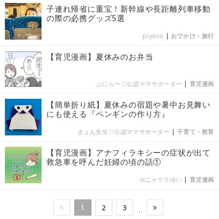
子連れ帰省に重宝！新幹線や長距離列車移動
の際の必携グッズ5選
piyoco
|
おでかけ・旅行
【育児漫画】夏休みのお弁当
ぷにらー♡公認ママサポーター
|
育児漫画
【簡単折り紙】夏休みの宿題や暑中お見舞い
にも使える『ペンギンの作り方』
きょん先生♡公認ママサポーター
|
子育て・教育
【育児漫画】アナフィラキシーの症状が出て
救急車を呼んだ妊婦の頃の話①
ホニャララゆい
|
育児漫画
1
2
3
…