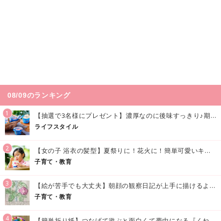
08/09のランキング
1
【抽選で3名様にプレゼント】濃厚なのに後味すっきり♪期間限定の「メイトーのなめらかプリン カルピス®入りソース」で夏を味わおう！
ライフスタイル
2
【女の子 浴衣の髪型】夏祭りに！花火に！簡単可愛いキッズの浴衣ヘアアレンジまとめ
子育て・教育
3
【絵が苦手でも大丈夫】朝顔の観察日記が上手に描けるようになる方法｜イラスト付き
子育て・教育
4
【簡単折り紙】つなげて遊ぶと面白くて夢中になる『くねくねへびさんの作り方』