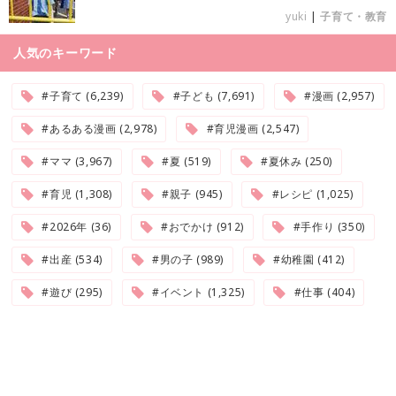
yuki
|
子育て・教育
人気のキーワード
#子育て (6,239)
#子ども (7,691)
#漫画 (2,957)
#あるある漫画 (2,978)
#育児漫画 (2,547)
#ママ (3,967)
#夏 (519)
#夏休み (250)
#育児 (1,308)
#親子 (945)
#レシピ (1,025)
#2026年 (36)
#おでかけ (912)
#手作り (350)
#出産 (534)
#男の子 (989)
#幼稚園 (412)
#遊び (295)
#イベント (1,325)
#仕事 (404)