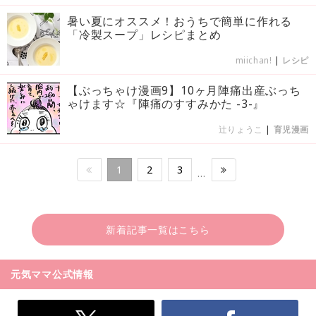
暑い夏にオススメ！おうちで簡単に作れる
「冷製スープ」レシピまとめ
miichan!
|
レシピ
【ぶっちゃけ漫画9】10ヶ月陣痛出産ぶっち
ゃけます☆『陣痛のすすみかた -3-』
辻りょうこ
|
育児漫画
1
2
3
…
新着記事一覧はこちら
元気ママ公式情報