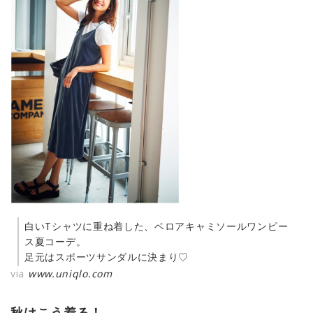
白いTシャツに重ね着した、ベロアキャミソールワンピー
ス夏コーデ。
足元はスポーツサンダルに決まり♡
via
www.uniqlo.com
秋はこう着る！