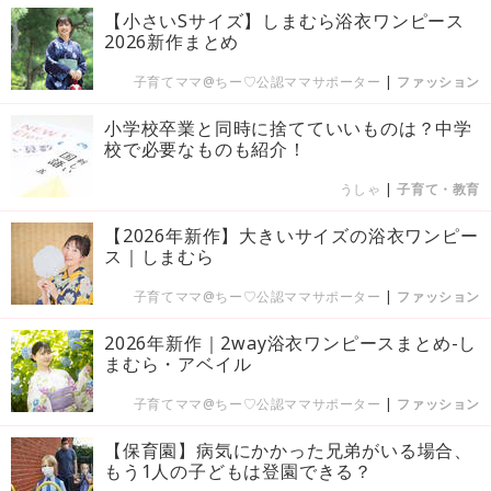
【小さいSサイズ】しまむら浴衣ワンピース
2026新作まとめ
子育てママ@ちー♡公認ママサポーター
|
ファッション
小学校卒業と同時に捨てていいものは？中学
校で必要なものも紹介！
うしゃ
|
子育て・教育
【2026年新作】大きいサイズの浴衣ワンピー
ス｜しまむら
子育てママ@ちー♡公認ママサポーター
|
ファッション
2026年新作｜2way浴衣ワンピースまとめ-し
まむら・アベイル
子育てママ@ちー♡公認ママサポーター
|
ファッション
【保育園】病気にかかった兄弟がいる場合、
もう1人の子どもは登園できる？