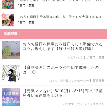
子育て・教育
5
【おうち縁日】千本引きの作り方｜子どもが大喜びするコツやアイデア♪
子育て・教育
新着記事
おうち縁日を簡単に＆縁日らしく準備できる
コツお教えします【飾り付け＆遊び編】
へびいちご
|
子育て・教育
【育児漫画】スポーツ少年団で成長したの
は……①
よいこ♡公認ママサポーター
|
育児漫画
【元気ママ占い】8/10(月)～8/16(日)の12星
座占い＆運気を上げる...
元気ママ公式
|
ライフスタイル