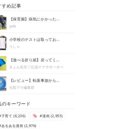
すすめ記事
【保育園】病気にかかった...
yuki
小学校のテストは取ってお...
うしゃ
【遊べる折り紙】戻ってく...
きょん先生♡公認ママサポーター
【レビュー】転落事故から...
元気ママ編集部
気のキーワード
#子育て (6,236)
#漫画 (2,955)
#あるある漫画 (2,976)