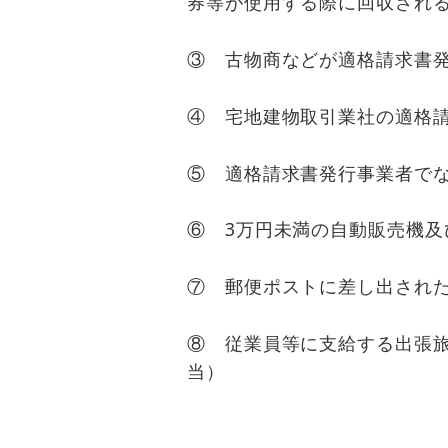
券等が使用する際に回収され
③ 古物商などが適格請求書
④ 宅地建物取引業社の適格
⑤ 適格請求書発行事業者で
⑥ 3万円未満の自動販売機及
⑦ 郵便ポストに差し出され
⑧ 従業員等に支給する出張
当）