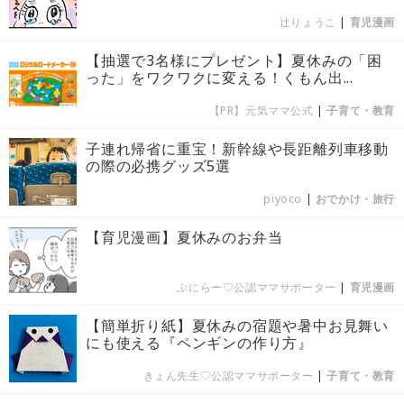
辻りょうこ
|
育児漫画
【抽選で3名様にプレゼント】夏休みの「困
った」をワクワクに変える！くもん出...
【PR】元気ママ公式
|
子育て・教育
子連れ帰省に重宝！新幹線や長距離列車移動
の際の必携グッズ5選
piyoco
|
おでかけ・旅行
【育児漫画】夏休みのお弁当
ぷにらー♡公認ママサポーター
|
育児漫画
【簡単折り紙】夏休みの宿題や暑中お見舞い
にも使える『ペンギンの作り方』
きょん先生♡公認ママサポーター
|
子育て・教育