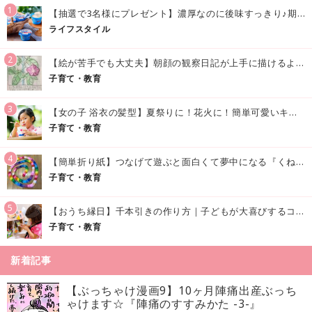
1
【抽選で3名様にプレゼント】濃厚なのに後味すっきり♪期間限定の「メイトーのなめらかプリン カルピス®入りソース」で夏を味わおう！
ライフスタイル
2
【絵が苦手でも大丈夫】朝顔の観察日記が上手に描けるようになる方法｜イラスト付き
子育て・教育
3
【女の子 浴衣の髪型】夏祭りに！花火に！簡単可愛いキッズの浴衣ヘアアレンジまとめ
子育て・教育
4
【簡単折り紙】つなげて遊ぶと面白くて夢中になる『くねくねへびさんの作り方』
子育て・教育
5
【おうち縁日】千本引きの作り方｜子どもが大喜びするコツやアイデア♪
子育て・教育
新着記事
【ぶっちゃけ漫画9】10ヶ月陣痛出産ぶっち
ゃけます☆『陣痛のすすみかた -3-』