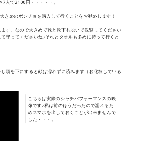
×7人で2100円・・・・・。
で大きめのポンチョを購入して行くことをお勧めします！
れます。なので大きめで靴と靴下も脱いで観覧してください
れて守ってくださいね♪それとタオルも多めに持って行くと
少し頭を下にすると顔は濡れずに済みます（お化粧している
こちらは実際のシャチパフォーマンスの映
像です♪私は前のほうだったので濡れるた
めスマホを出しておくことが出来ませんで
した・・・。