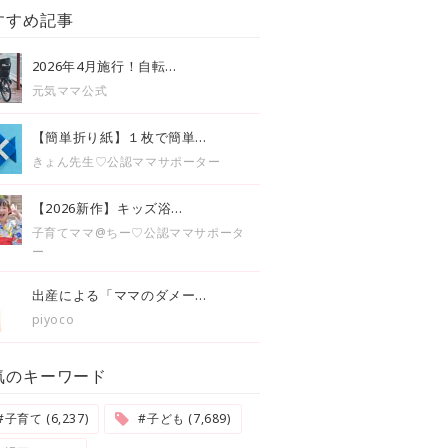
すすめ記事
2026年4月施行！自転...
元気ママ公式
【簡単折り紙】１枚で簡単...
きょん先生♡公認ママサポーター
【2026新作】キッズ浴...
子育てママ@ちー♡公認ママサポータ
ー
出産による「ママのダメー...
piyoco
気のキーワード
#子育て (6,237)
#子ども (7,689)