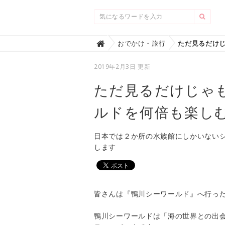
Home
おでかけ・旅行

2019年2月3日 更新
ただ見るだけじゃ
ルドを何倍も楽しむ
日本では２か所の水族館にしかいない
します
皆さんは『鴨川シーワールド』へ行っ
鴨川シーワールドは「海の世界との出