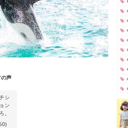
#
方の声
チシ
ョン
ろ。
50)