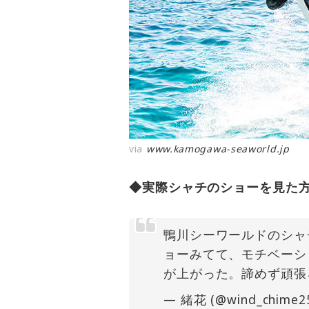
via
www.kamogawa-seaworld.jp
◆実際シャチのショーを見た
鴨川シーワールドのシャ
ョーみてて、モチベーシ
が上がった。諦めず頑張
— 緒花 (@wind_chime2