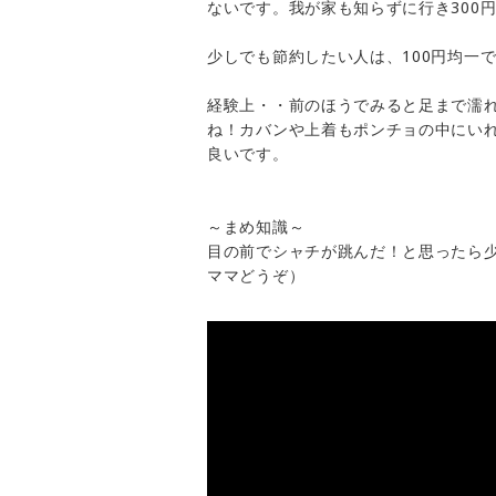
ないです。我が家も知らずに行き300円
少しでも節約したい人は、100円均一
経験上・・前のほうでみると足まで濡
ね！カバンや上着もポンチョの中にい
良いです。
～まめ知識～
目の前でシャチが跳んだ！と思ったら
ママどうぞ）