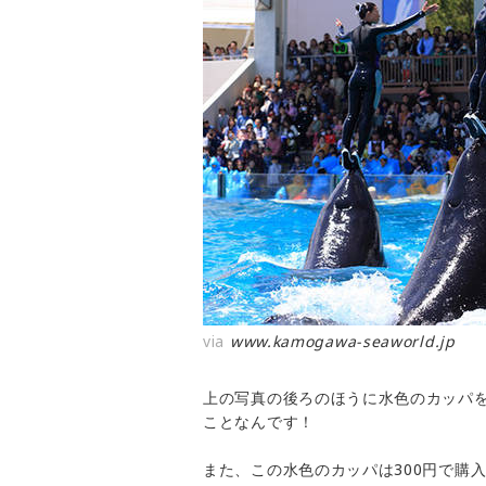
via
www.kamogawa-seaworld.jp
上の写真の後ろのほうに水色のカッパ
ことなんです！
また、この水色のカッパは300円で購