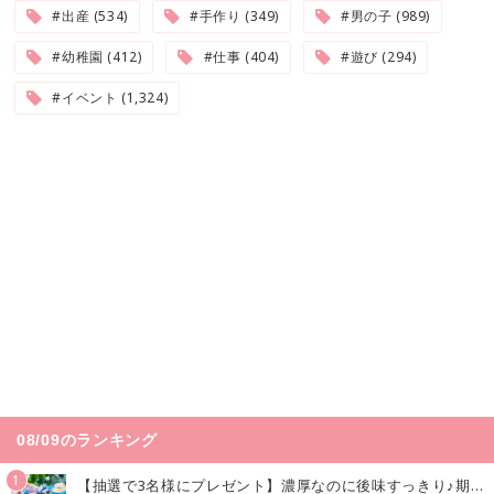
#出産 (534)
#手作り (349)
#男の子 (989)
#幼稚園 (412)
#仕事 (404)
#遊び (294)
#イベント (1,324)
08/09のランキング
1
【抽選で3名様にプレゼント】濃厚なのに後味すっきり♪期間限定の「メイトーのなめらかプリン カルピス®入りソース」で夏を味わおう！