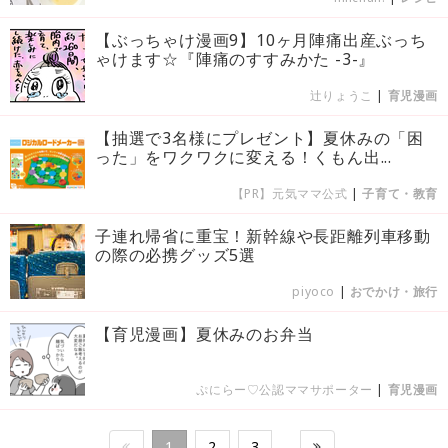
【ぶっちゃけ漫画9】10ヶ月陣痛出産ぶっち
ゃけます☆『陣痛のすすみかた -3-』
辻りょうこ
|
育児漫画
【抽選で3名様にプレゼント】夏休みの「困
った」をワクワクに変える！くもん出...
【PR】元気ママ公式
|
子育て・教育
子連れ帰省に重宝！新幹線や長距離列車移動
の際の必携グッズ5選
piyoco
|
おでかけ・旅行
【育児漫画】夏休みのお弁当
ぷにらー♡公認ママサポーター
|
育児漫画
1
2
3