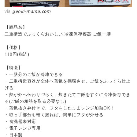
via
genki-mama.com
【商品名】
二重構造でふっくらおいしい 冷凍保存容器 ご飯一膳
【価格】
110円(税込)
【特徴】
・一膳分のご飯が冷凍できる
・二重構造容器が全体へ蒸気を循環させ、ご飯をふっくら仕上
げる
・熱が外へ伝わりづらく、炊きたてご飯をすぐに冷凍保存でき
る(ご飯の粗熱を取る必要なし)
・蒸気抜き弁付きで、フタをしたままレンジ加熱OK！
・取っ手部分を軽く握れば、簡単にフタが外せる
・食洗器未対応
・電子レンジ専用
・日本製