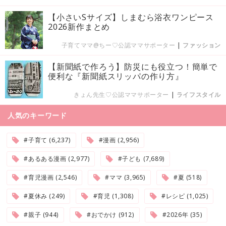
【小さいSサイズ】しまむら浴衣ワンピース
2026新作まとめ
子育てママ@ちー♡公認ママサポーター
|
ファッション
【新聞紙で作ろう】防災にも役立つ！簡単で
便利な『新聞紙スリッパの作り方』
きょん先生♡公認ママサポーター
|
ライフスタイル
人気のキーワード
#子育て (6,237)
#漫画 (2,956)
#あるある漫画 (2,977)
#子ども (7,689)
#育児漫画 (2,546)
#ママ (3,965)
#夏 (518)
#夏休み (249)
#育児 (1,308)
#レシピ (1,025)
#親子 (944)
#おでかけ (912)
#2026年 (35)