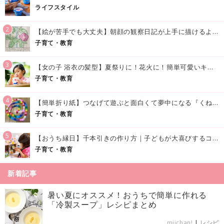
ライフスタイル
2
【絵が苦手でも大丈夫】朝顔の観察日記が上手に描けるようになる方法｜イラスト付き
子育て・教育
3
【女の子 浴衣の髪型】夏祭りに！花火に！簡単可愛いキッズの浴衣ヘアアレンジまとめ
子育て・教育
4
【簡単折り紙】つなげて遊ぶと面白くて夢中になる『くねくねへびさんの作り方』
子育て・教育
5
【おうち縁日】千本引きの作り方｜子どもが大喜びするコツやアイデア♪
子育て・教育
新着記事
暑い夏にオススメ！おうちで簡単に作れる
「冷製スープ」レシピまとめ
miichan!
|
レシピ