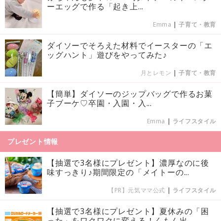
ーエッグで作る「起き上...
Emma
|
子育て・教育
ダイソーでそろえた材料でイースターの「エ
ッグハント」遊びをやってみた♪
月とレモン
|
子育て・教育
【簡単】ダイソーのジップバッグで作るお菓
子ブーケ♡卒園・入園・入...
Emma
|
ライフスタイル
プレゼント情報
【抽選で3名様にプレゼント】濃厚なのに後
味すっきり♪期間限定の「メイトーの...
【PR】元気ママ公式
|
ライフスタイル
【抽選で3名様にプレゼント】夏休みの「困
った」をワクワクに変える！くもん出...