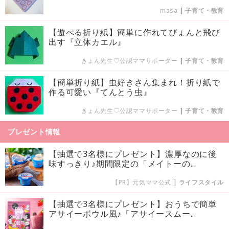
masa
|
子育て・教育
【遊べる折り紙】簡単に作れてぴょんと飛び
出す『立体カエル』
きょん先生♡公認ママサポーター
|
子育て・教育
【簡単折り紙】虫好きさん集まれ！折り紙で
作る可愛い『てんとう虫』
きょん先生♡公認ママサポーター
|
子育て・教育
プレゼント情報
【抽選で3名様にプレゼント】濃厚なのに後
味すっきり♪期間限定の「メイトーの...
【PR】元気ママ公式
|
ライフスタイル
【抽選で3名様にプレゼント】おうちで簡単
アサイーボウル風♪「アサイースムー...