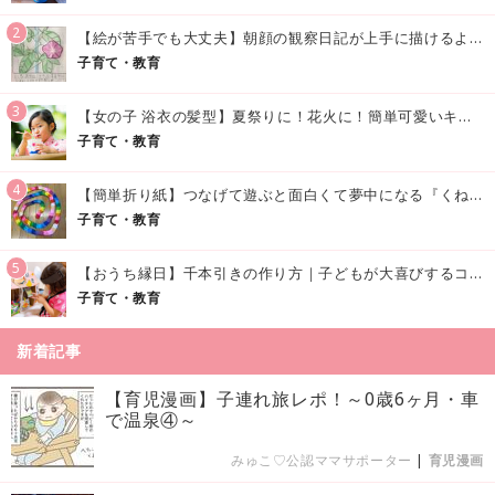
2
【絵が苦手でも大丈夫】朝顔の観察日記が上手に描けるようになる方法｜イラスト付き
子育て・教育
3
【女の子 浴衣の髪型】夏祭りに！花火に！簡単可愛いキッズの浴衣ヘアアレンジまとめ
子育て・教育
4
【簡単折り紙】つなげて遊ぶと面白くて夢中になる『くねくねへびさんの作り方』
子育て・教育
5
【おうち縁日】千本引きの作り方｜子どもが大喜びするコツやアイデア♪
子育て・教育
新着記事
【育児漫画】子連れ旅レポ！～0歳6ヶ月・車
で温泉④～
みゅこ♡公認ママサポーター
|
育児漫画