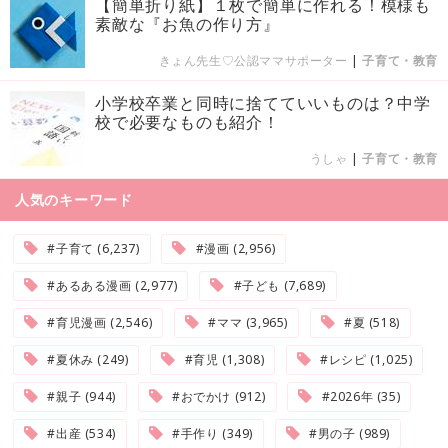
【簡単折り紙】１枚で簡単に作れる！模様も
素敵な『お魚の作り方』
きょん先生♡公認ママサポーター
|
子育て・教育
小学校卒業と同時に捨てていいものは？中学
校で必要なものも紹介！
うしゃ
|
子育て・教育
人気のキーワード
#子育て (6,237)
#漫画 (2,956)
#あるある漫画 (2,977)
#子ども (7,689)
#育児漫画 (2,546)
#ママ (3,965)
#夏 (518)
#夏休み (249)
#育児 (1,308)
#レシピ (1,025)
#親子 (944)
#おでかけ (912)
#2026年 (35)
#出産 (534)
#手作り (349)
#男の子 (989)