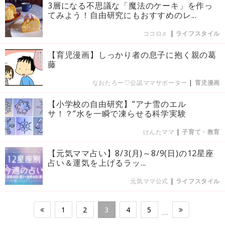
3層になる不思議な「魔法のケーキ」を作っ
てみよう！自由研究にもおすすめのレ...
ココロ♬
|
ライフスタイル
【育児漫画】しっかり者の息子に抱く親の葛
藤
なおたろー♡公認ママサポーター
|
育児漫画
【小学校の自由研究】”アナ雪のエル
サ！？”水を一瞬で凍らせる科学実験
けんたママ
|
子育て・教育
【元気ママ占い】8/3(月)～8/9(日)の12星座
占い＆運気を上げるラッ...
元気ママ公式
|
ライフスタイル
1
2
3
4
5
…