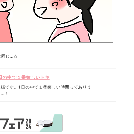
は同じ…☆
日の中で１番嬉しいトキ
れ様です。1日の中で１番嬉しい時間ってありま
す…！