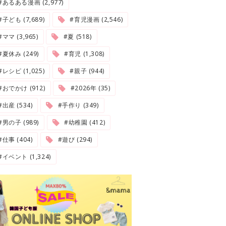
#あるある漫画 (2,977)
#子ども (7,689)
#育児漫画 (2,546)
#ママ (3,965)
#夏 (518)
#夏休み (249)
#育児 (1,308)
#レシピ (1,025)
#親子 (944)
#おでかけ (912)
#2026年 (35)
#出産 (534)
#手作り (349)
#男の子 (989)
#幼稚園 (412)
#仕事 (404)
#遊び (294)
#イベント (1,324)