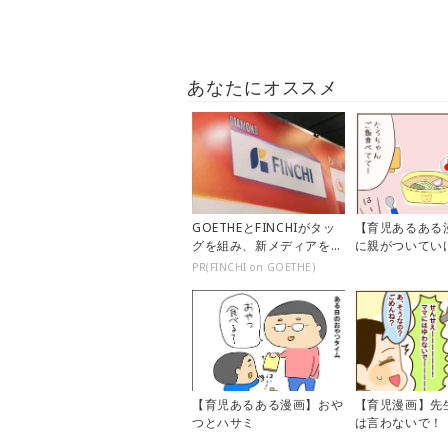
あなたにオススメ
GOETHEとFINCHIがタッ
【育児あるある
グを組み、新メディアを創
に親がついてい
設
PR(FINCHI on GOETHE)
【育児あるある漫画】おや
【育児漫画】先
つとハサミ
は言わないで！