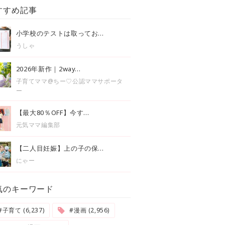
すすめ記事
小学校のテストは取ってお...
うしゃ
2026年新作｜2way...
子育てママ@ちー♡公認ママサポータ
ー
【最大80％OFF】今す...
元気ママ編集部
【二人目妊娠】上の子の保...
にゃー
気のキーワード
#子育て (6,237)
#漫画 (2,956)