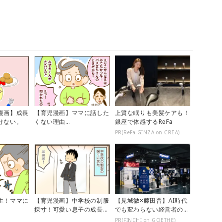
漫画】成長
【育児漫画】ママに話した
上質な眠りも美髪ケアも！
けない。
くない理由…
銀座で体感するReFa
PR(ReFa GINZA on CREA)
生！ママに
【育児漫画】中学校の制服
【見城徹×藤田晋】AI時代
採寸！可愛い息子の成長を
でも変わらない経営者の本
感じるが…
質
PR(FINCHI on GOETHE)