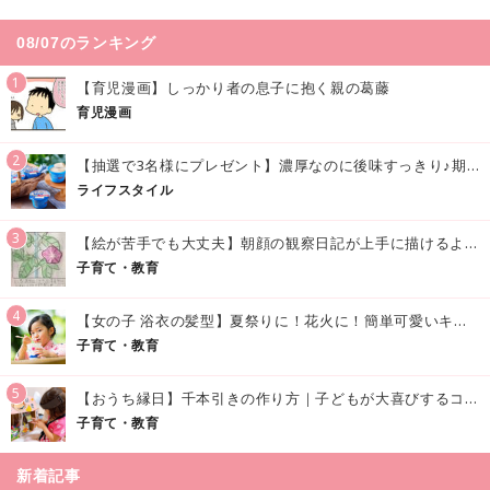
08/07のランキング
1
【育児漫画】しっかり者の息子に抱く親の葛藤
育児漫画
2
【抽選で3名様にプレゼント】濃厚なのに後味すっきり♪期間限定の「メイトーのなめらかプリン カルピス®入りソース」で夏を味わおう！
ライフスタイル
3
【絵が苦手でも大丈夫】朝顔の観察日記が上手に描けるようになる方法｜イラスト付き
子育て・教育
4
【女の子 浴衣の髪型】夏祭りに！花火に！簡単可愛いキッズの浴衣ヘアアレンジまとめ
子育て・教育
5
【おうち縁日】千本引きの作り方｜子どもが大喜びするコツやアイデア♪
子育て・教育
新着記事