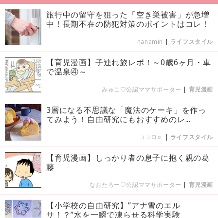
旅行中の留守を狙った「空き巣被害」が急増
中！長期不在の防犯対策のポイントはコレ！
nanamin
|
ライフスタイル
【育児漫画】子連れ旅レポ！～0歳6ヶ月・車
で温泉④～
みゅこ♡公認ママサポーター
|
育児漫画
3層になる不思議な「魔法のケーキ」を作っ
てみよう！自由研究にもおすすめのレ...
ココロ♬
|
ライフスタイル
【育児漫画】しっかり者の息子に抱く親の葛
藤
なおたろー♡公認ママサポーター
|
育児漫画
【小学校の自由研究】”アナ雪のエル
サ！？”水を一瞬で凍らせる科学実験