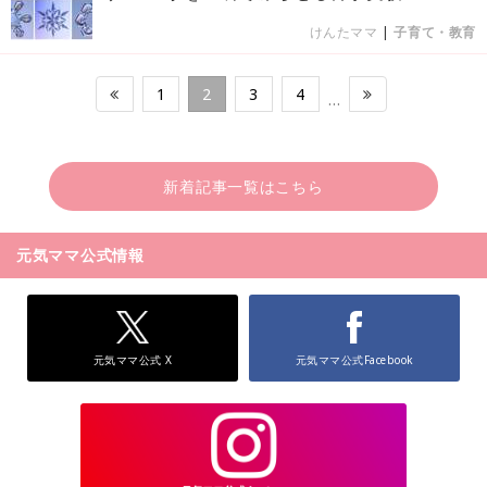
けんたママ
|
子育て・教育
1
2
3
4
…
新着記事一覧はこちら
元気ママ公式情報
元気ママ公式 X
元気ママ公式Facebook