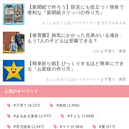
【新聞紙で作ろう】防災にも役立つ！簡単で
便利な『新聞紙スリッパの作り方』
きょん先生♡公認ママサポーター
|
ライフスタイル
【保育園】病気にかかった兄弟がいる場合、
もう1人の子どもは登園できる？
yuki
|
子育て・教育
【簡単折り紙】びっくりするほど簡単にでき
る『お星様の作り方』
きょん先生♡公認ママサポーター
|
子育て・教育
人気のキーワード
#子育て (6,237)
#漫画 (2,956)
#あるある漫画 (2,977)
#子ども (7,688)
#育児漫画 (2,547)
#ママ (3,964)
#夏 (517)