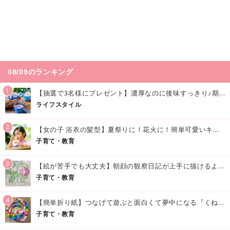
08/09のランキング
1
【抽選で3名様にプレゼント】濃厚なのに後味すっきり♪期間限定の「メイトーのなめらかプリン カルピス®入りソース」で夏を味わおう！
ライフスタイル
2
【女の子 浴衣の髪型】夏祭りに！花火に！簡単可愛いキッズの浴衣ヘアアレンジまとめ
子育て・教育
3
【絵が苦手でも大丈夫】朝顔の観察日記が上手に描けるようになる方法｜イラスト付き
子育て・教育
4
【簡単折り紙】つなげて遊ぶと面白くて夢中になる『くねくねへびさんの作り方』
子育て・教育