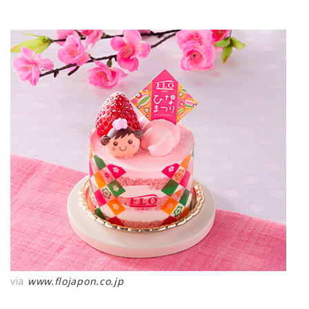
via
www.flojapon.co.jp