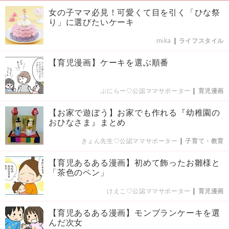
女の子ママ必見！可愛くて目を引く「ひな祭
り」に選びたいケーキ
mika
|
ライフスタイル
【育児漫画】ケーキを選ぶ順番
ぷにらー♡公認ママサポーター
|
育児漫画
【お家で遊ぼう】お家でも作れる『幼稚園の
おひなさま』まとめ
きょん先生♡公認ママサポーター
|
子育て・教育
【育児あるある漫画】初めて飾ったお雛様と
「茶色のペン」
けえこ♡公認ママサポーター
|
育児漫画
【育児あるある漫画】モンブランケーキを選
んだ次女