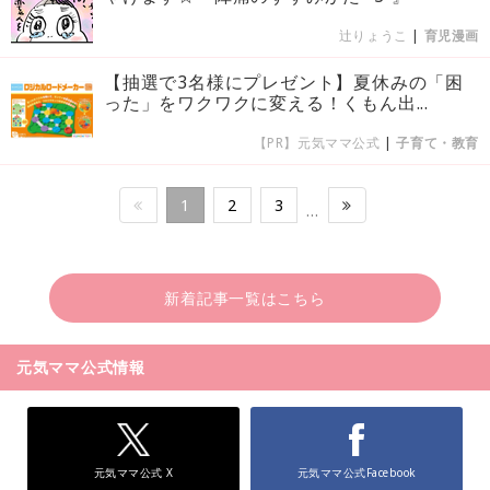
辻りょうこ
|
育児漫画
【抽選で3名様にプレゼント】夏休みの「困
った」をワクワクに変える！くもん出...
【PR】元気ママ公式
|
子育て・教育
1
2
3
…
新着記事一覧はこちら
元気ママ公式情報
元気ママ公式 X
元気ママ公式Facebook