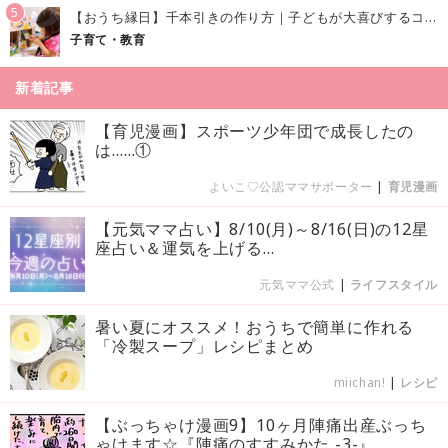
5
【おうち縁日】千本引きの作り方｜子どもが大喜びするコツやアイデア♪
子育て・教育
新着記事
【育児漫画】スポーツ少年団で成長したの
は……①
よいこ♡公認ママサポーター
|
育児漫画
【元気ママ占い】8/10(月)～8/16(日)の12星
座占い＆運気を上げる...
元気ママ公式
|
ライフスタイル
暑い夏にオススメ！おうちで簡単に作れる
「冷製スープ」レシピまとめ
miichan!
|
レシピ
【ぶっちゃけ漫画9】10ヶ月陣痛出産ぶっち
ゃけます☆『陣痛のすすみかた -3-』