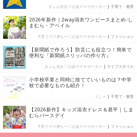
きょん先生♡公認ママサポーター
|
子育て・教育
2026年新作｜2way浴衣ワンピースまとめ-し
まむら・アベイル
子育てママ@ちー♡公認ママサポーター
|
ファッション
【新聞紙で作ろう】防災にも役立つ！簡単で
便利な『新聞紙スリッパの作り方』
きょん先生♡公認ママサポーター
|
ライフスタイル
小学校卒業と同時に捨てていいものは？中学
校で必要なものも紹介！
うしゃ
|
子育て・教育
【2026新作】キッズ浴衣ドレス＆甚平｜しま
むらバースデイ
子育てママ@ちー♡公認ママサポーター
|
ファッション