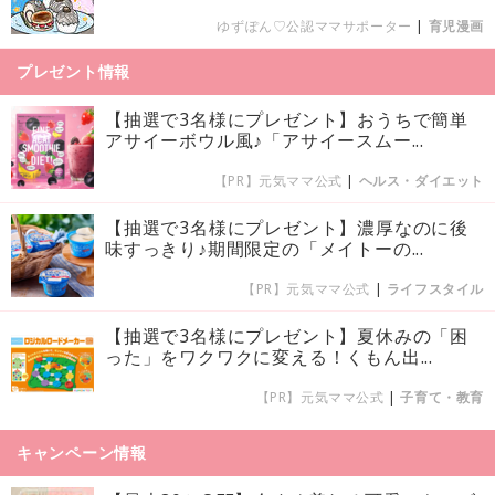
ゆずぽん♡公認ママサポーター
|
育児漫画
プレゼント情報
【抽選で3名様にプレゼント】おうちで簡単
アサイーボウル風♪「アサイースムー...
【PR】元気ママ公式
|
ヘルス・ダイエット
【抽選で3名様にプレゼント】濃厚なのに後
味すっきり♪期間限定の「メイトーの...
【PR】元気ママ公式
|
ライフスタイル
【抽選で3名様にプレゼント】夏休みの「困
った」をワクワクに変える！くもん出...
【PR】元気ママ公式
|
子育て・教育
キャンペーン情報