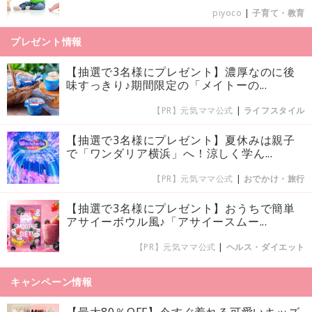
piyoco
|
子育て・教育
プレゼント情報
【抽選で3名様にプレゼント】濃厚なのに後
味すっきり♪期間限定の「メイトーの...
【PR】元気ママ公式
|
ライフスタイル
【抽選で3名様にプレゼント】夏休みは親子
で「ワンダリア横浜」へ！涼しく学ん...
【PR】元気ママ公式
|
おでかけ・旅行
【抽選で3名様にプレゼント】おうちで簡単
アサイーボウル風♪「アサイースムー...
【PR】元気ママ公式
|
ヘルス・ダイエット
キャンペーン情報
【最大80％OFF】今すぐ着れる可愛いキッズ