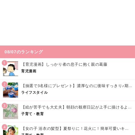
08/07のランキング
1
【育児漫画】しっかり者の息子に抱く親の葛藤
育児漫画
2
【抽選で3名様にプレゼント】濃厚なのに後味すっきり♪期間限定の「メイトーのなめらかプリン カルピス®入りソース」で夏を味わおう！
ライフスタイル
3
【絵が苦手でも大丈夫】朝顔の観察日記が上手に描けるようになる方法｜イラスト付き
子育て・教育
4
【女の子 浴衣の髪型】夏祭りに！花火に！簡単可愛いキッズの浴衣ヘアアレンジまとめ