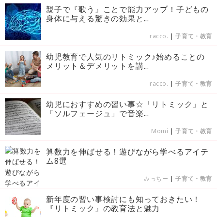
親子で『歌う』ことで能力アップ！子どもの
身体に与える驚きの効果と...
racco.
|
子育て・教育
幼児教育で人気のリトミック♪始めることの
メリット＆デメリットを講...
racco.
|
子育て・教育
幼児におすすめの習い事☆「リトミック」と
「ソルフェージュ」で音楽...
Momi
|
子育て・教育
算数力を伸ばせる！遊びながら学べるアイテ
ム8選
みっちー
|
子育て・教育
新年度の習い事検討にも知っておきたい！
『リトミック』の教育法と魅力