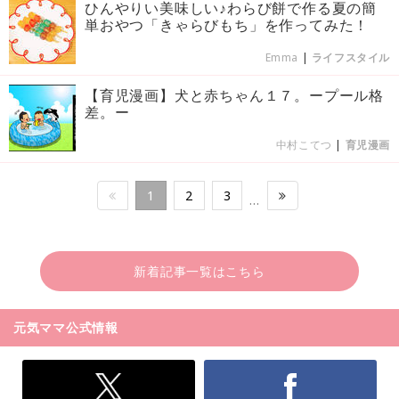
ひんやりい美味しい♪わらび餅で作る夏の簡
単おやつ「きゃらびもち」を作ってみた！
Emma
|
ライフスタイル
【育児漫画】犬と赤ちゃん１７。ープール格
差。ー
中村こてつ
|
育児漫画
1
2
3
…
新着記事一覧はこちら
元気ママ公式情報