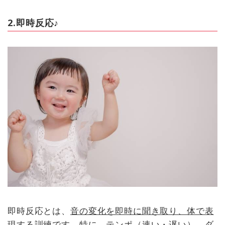
2.即時反応♪
即時反応とは、
音の変化を即時に聞き取り、体で表
現する訓練
です。特に、テンポ（速い・遅い）、ダ