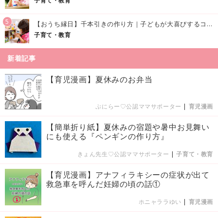
子育て・教育
5
【おうち縁日】千本引きの作り方｜子どもが大喜びするコツやアイデア♪
子育て・教育
新着記事
【育児漫画】夏休みのお弁当
ぷにらー♡公認ママサポーター
|
育児漫画
【簡単折り紙】夏休みの宿題や暑中お見舞い
にも使える『ペンギンの作り方』
きょん先生♡公認ママサポーター
|
子育て・教育
【育児漫画】アナフィラキシーの症状が出て
救急車を呼んだ妊婦の頃の話①
ホニャララゆい
|
育児漫画