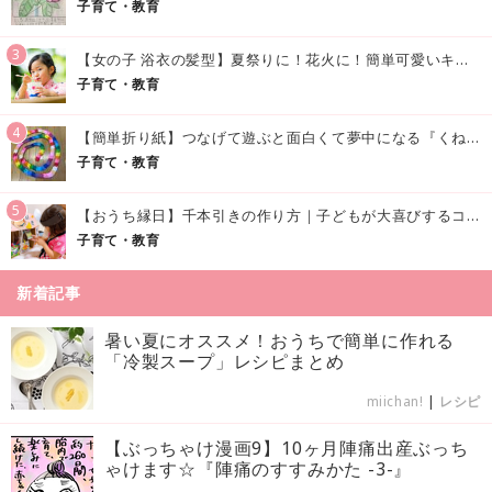
子育て・教育
3
【女の子 浴衣の髪型】夏祭りに！花火に！簡単可愛いキッズの浴衣ヘアアレンジまとめ
子育て・教育
4
【簡単折り紙】つなげて遊ぶと面白くて夢中になる『くねくねへびさんの作り方』
子育て・教育
5
【おうち縁日】千本引きの作り方｜子どもが大喜びするコツやアイデア♪
子育て・教育
新着記事
暑い夏にオススメ！おうちで簡単に作れる
「冷製スープ」レシピまとめ
miichan!
|
レシピ
【ぶっちゃけ漫画9】10ヶ月陣痛出産ぶっち
ゃけます☆『陣痛のすすみかた -3-』