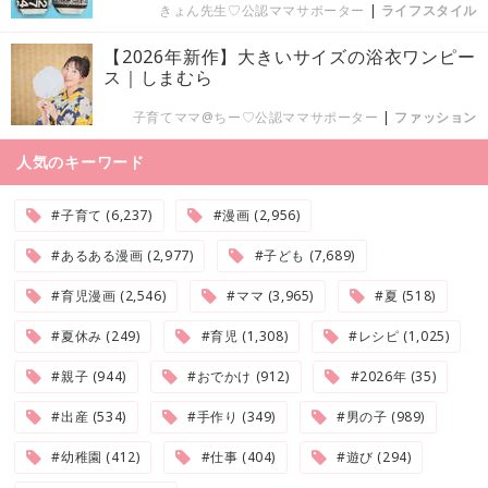
きょん先生♡公認ママサポーター
|
ライフスタイル
【2026年新作】大きいサイズの浴衣ワンピー
ス｜しまむら
子育てママ@ちー♡公認ママサポーター
|
ファッション
人気のキーワード
#子育て (6,237)
#漫画 (2,956)
#あるある漫画 (2,977)
#子ども (7,689)
#育児漫画 (2,546)
#ママ (3,965)
#夏 (518)
#夏休み (249)
#育児 (1,308)
#レシピ (1,025)
#親子 (944)
#おでかけ (912)
#2026年 (35)
#出産 (534)
#手作り (349)
#男の子 (989)
#幼稚園 (412)
#仕事 (404)
#遊び (294)