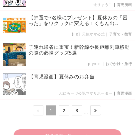
辻りょうこ
|
育児漫画
【抽選で3名様にプレゼント】夏休みの「困
った」をワクワクに変える！くもん出...
【PR】元気ママ公式
|
子育て・教育
子連れ帰省に重宝！新幹線や長距離列車移動
の際の必携グッズ5選
piyoco
|
おでかけ・旅行
【育児漫画】夏休みのお弁当
ぷにらー♡公認ママサポーター
|
育児漫画
1
2
3
…