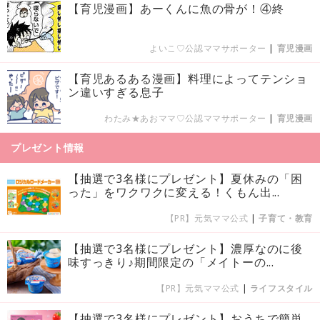
【育児漫画】あーくんに魚の骨が！④終
よいこ♡公認ママサポーター
|
育児漫画
【育児あるある漫画】料理によってテンショ
ン違いすぎる息子
わたみ★あおママ♡公認ママサポーター
|
育児漫画
プレゼント情報
【抽選で3名様にプレゼント】夏休みの「困
った」をワクワクに変える！くもん出...
【PR】元気ママ公式
|
子育て・教育
【抽選で3名様にプレゼント】濃厚なのに後
味すっきり♪期間限定の「メイトーの...
【PR】元気ママ公式
|
ライフスタイル
【抽選で3名様にプレゼント】おうちで簡単