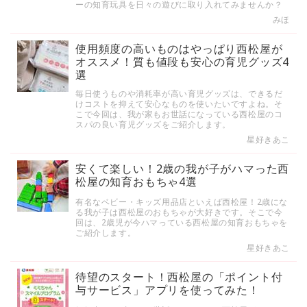
ーの知育玩具を日々の遊びに取り入れてみませんか？
みほ
使用頻度の高いものはやっぱり西松屋が
オススメ！質も値段も安心の育児グッズ4
選
毎日使うものや消耗率が高い育児グッズは、できるだ
けコストを抑えて安心なものを使いたいですよね。そ
こで今回は、我が家もお世話になっている西松屋のコ
スパの良い育児グッズをご紹介します。
星好きあこ
安くて楽しい！2歳の我が子がハマった西
松屋の知育おもちゃ4選
有名なベビー・キッズ用品店といえば西松屋！2歳にな
る我が子は西松屋のおもちゃが大好きです。そこで今
回は、2歳児が今ハマっている西松屋の知育おもちゃを
ご紹介します。
星好きあこ
待望のスタート！西松屋の「ポイント付
与サービス」アプリを使ってみた！