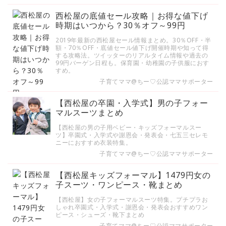
西松屋の底値セール攻略｜お得な値下げ
時期はいつから？30％オフ～99円
2019年最新の西松屋セール情報まとめ。30％OFF・半
額・70％OFF・底値セール値下げ開催時期や知って得
する攻略法。ツイッターのリアルタイム情報や過去の
99円バーゲン日程も。保育園・幼稚園の子供服におす
すめ。
子育てママ@ちー♡公認ママサポーター
【西松屋の卒園・入学式】男の子フォー
マルスーツまとめ
【西松屋の男の子用ベビー・キッズフォーマルスー
ツ】卒園式・入学式や謝恩会・発表会・七五三セレモ
ニーにおすすめ衣装特集。
子育てママ@ちー♡公認ママサポーター
【西松屋キッズフォーマル】1479円女の
子スーツ・ワンピース・靴まとめ
【西松屋】女の子フォーマルスーツ特集。プチプラお
しゃれ卒園式・入学式・謝恩会・発表会おすすめワン
ピース・シューズ・靴下まとめ
子育てママ@ちー♡公認ママサポーター