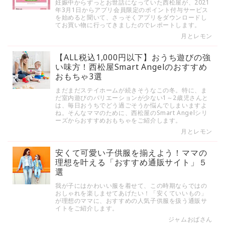
妊娠中からずっとお世話になっていた西松屋が、2021
年3月1日からアプリ会員限定のポイント付与サービス
を始めると聞いて、さっそくアプリをダウンロードし
てお買い物に行ってきましたのでレポートします。
月とレモン
【ALL税込1,000円以下】おうち遊びの強
い味方！西松屋Smart Angelのおすすめ
おもちゃ3選
まだまだステイホームが続きそうなこの冬。特に、ま
だ室内遊びのバリエーションが少ない1～2歳児さんと
は、毎日おうちでどう過ごそうか悩んでしまいますよ
ね。そんなママのために、西松屋のSmart Angelシリ
ーズからおすすめおもちゃをご紹介します。
月とレモン
安くて可愛い子供服を揃えよう！ママの
理想を叶える「おすすめ通販サイト」５
選
我が子にはかわいい服を着せて、この時期ならではの
おしゃれを楽しませてあげたい！「安くていいもの」
が理想のママに、おすすめの人気子供服を扱う通販サ
イトをご紹介します。
ジャムおばさん