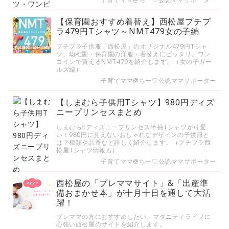
【保育園おすすめ着替え】西松屋プチプ
ラ479円Tシャツ～NMT479女の子編
プチプラ子供服「西松屋」のオリジナル479円Tシャ
ツ。幼稚園・保育園の洋服・着替えにピッタリ。ワン
コインで買えるNMT479を紹介します。（女の子ガー
ルズ編）
子育てママ@ちー♡公認ママサポーター
【しまむら子供用Tシャツ】980円ディズ
ニープリンセスまとめ
しまむら×ディズニープリンセス半袖Tシャツが可愛
い！980円に見えないおしゃれなデザインの子供服と
は？種類や品番など詳しく紹介します。（プチプラ西
松屋Tシャツ情報も）
子育てママ@ちー♡公認ママサポーター
西松屋の「プレママサイト」&「出産準
備おまかせ本」が十月十日を通して大活
躍！
プレママの方におすすめしたい、マタニティライフに
心強い西松屋のサイトを紹介します。