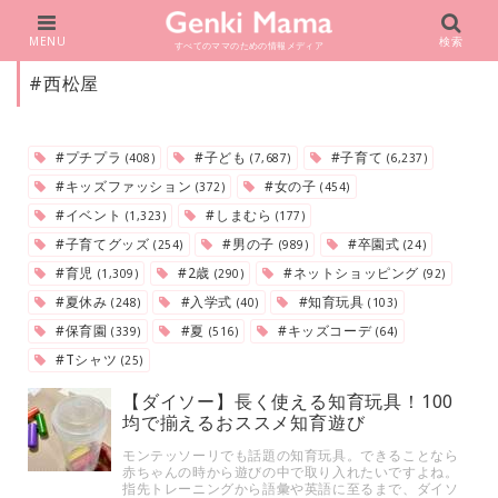
MENU
検索
すべてのママのための情報メディア
#西松屋
#プチプラ
#子ども
#子育て
(408)
(7,687)
(6,237)
#キッズファッション
#女の子
(372)
(454)
#イベント
#しまむら
(1,323)
(177)
#子育てグッズ
#男の子
#卒園式
(254)
(989)
(24)
#育児
#2歳
#ネットショッピング
(1,309)
(290)
(92)
#夏休み
#入学式
#知育玩具
(248)
(40)
(103)
#保育園
#夏
#キッズコーデ
(339)
(516)
(64)
#Tシャツ
(25)
【ダイソー】長く使える知育玩具！100
均で揃えるおススメ知育遊び
モンテッソーリでも話題の知育玩具。できることなら
赤ちゃんの時から遊びの中で取り入れたいですよね。
指先トレーニングから語彙や英語に至るまで、ダイソ