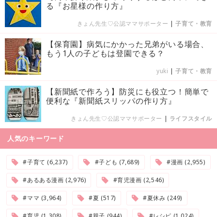
る『お星様の作り方』
きょん先生♡公認ママサポーター
|
子育て・教育
【保育園】病気にかかった兄弟がいる場合、
もう1人の子どもは登園できる？
yuki
|
子育て・教育
【新聞紙で作ろう】防災にも役立つ！簡単で
便利な『新聞紙スリッパの作り方』
きょん先生♡公認ママサポーター
|
ライフスタイル
人気のキーワード
#子育て (6,237)
#子ども (7,689)
#漫画 (2,955)
#あるある漫画 (2,976)
#育児漫画 (2,546)
#ママ (3,964)
#夏 (517)
#夏休み (249)
#育児 (1,308)
#親子 (944)
#レシピ (1,024)