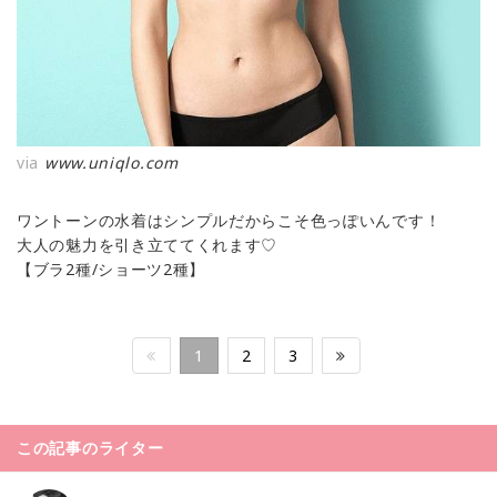
via
www.uniqlo.com
ワントーンの水着はシンプルだからこそ色っぽいんです！
大人の魅力を引き立ててくれます♡
【ブラ2種/ショーツ2種】
1
2
3
この記事のライター