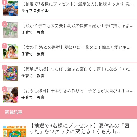
1
【抽選で3名様にプレゼント】濃厚なのに後味すっきり♪期間限定の「メイトーのなめらかプリン カルピス®入りソース」で夏を味わおう！
ライフスタイル
2
【絵が苦手でも大丈夫】朝顔の観察日記が上手に描けるようになる方法｜イラスト付き
子育て・教育
3
【女の子 浴衣の髪型】夏祭りに！花火に！簡単可愛いキッズの浴衣ヘアアレンジまとめ
子育て・教育
4
【簡単折り紙】つなげて遊ぶと面白くて夢中になる『くねくねへびさんの作り方』
子育て・教育
5
【おうち縁日】千本引きの作り方｜子どもが大喜びするコツやアイデア♪
子育て・教育
新着記事
【抽選で3名様にプレゼント】夏休みの「困
った」をワクワクに変える！くもん出...