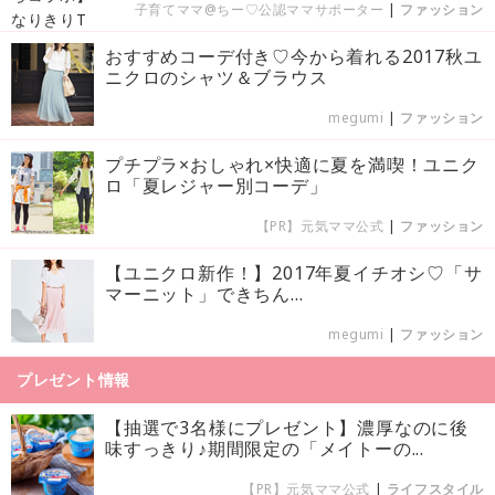
子育てママ@ちー♡公認ママサポーター
|
ファッション
おすすめコーデ付き♡今から着れる2017秋ユ
ニクロのシャツ＆ブラウス
megumi
|
ファッション
プチプラ×おしゃれ×快適に夏を満喫！ユニク
ロ「夏レジャー別コーデ」
【PR】元気ママ公式
|
ファッション
【ユニクロ新作！】2017年夏イチオシ♡「サ
マーニット」できちん...
megumi
|
ファッション
プレゼント情報
【抽選で3名様にプレゼント】濃厚なのに後
味すっきり♪期間限定の「メイトーの...
【PR】元気ママ公式
|
ライフスタイル