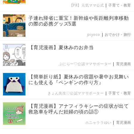
【PR】元気ママ公式
|
子育て・教育
子連れ帰省に重宝！新幹線や長距離列車移動
の際の必携グッズ5選
piyoco
|
おでかけ・旅行
【育児漫画】夏休みのお弁当
ぷにらー♡公認ママサポーター
|
育児漫画
【簡単折り紙】夏休みの宿題や暑中お見舞い
にも使える『ペンギンの作り方』
きょん先生♡公認ママサポーター
|
子育て・教育
【育児漫画】アナフィラキシーの症状が出て
救急車を呼んだ妊婦の頃の話①
ホニャララゆい
|
育児漫画