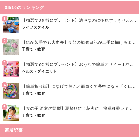
08/10のランキング
1
【抽選で3名様にプレゼント】濃厚なのに後味すっきり♪期間限定の「メイトーのなめらかプリン カルピス®入りソース」で夏を味わおう！
ライフスタイル
2
【絵が苦手でも大丈夫】朝顔の観察日記が上手に描けるようになる方法｜イラスト付き
子育て・教育
3
【抽選で3名様にプレゼント】おうちで簡単アサイーボウル風♪「アサイースムージー」でおいしく美容・健康習慣を始めよう！
ヘルス・ダイエット
4
【簡単折り紙】つなげて遊ぶと面白くて夢中になる『くねくねへびさんの作り方』
子育て・教育
5
【女の子 浴衣の髪型】夏祭りに！花火に！簡単可愛いキッズの浴衣ヘアアレンジまとめ
子育て・教育
新着記事