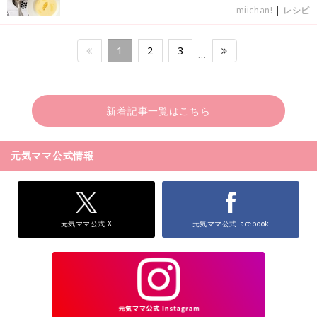
miichan!
|
レシピ
1
2
3
…
新着記事一覧はこちら
元気ママ公式情報
元気ママ公式 X
元気ママ公式Facebook