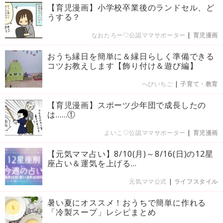
【育児漫画】小学校卒業後のランドセル、ど
うする？
なおたろー♡公認ママサポーター
|
育児漫画
おうち縁日を簡単に＆縁日らしく準備できる
コツお教えします【飾り付け＆遊び編】
へびいちご
|
子育て・教育
【育児漫画】スポーツ少年団で成長したの
は……①
よいこ♡公認ママサポーター
|
育児漫画
【元気ママ占い】8/10(月)～8/16(日)の12星
座占い＆運気を上げる...
元気ママ公式
|
ライフスタイル
暑い夏にオススメ！おうちで簡単に作れる
「冷製スープ」レシピまとめ