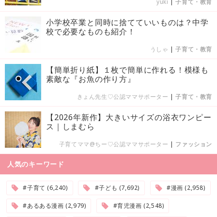
yuki
|
子育て・教育
小学校卒業と同時に捨てていいものは？中学
校で必要なものも紹介！
うしゃ
|
子育て・教育
【簡単折り紙】１枚で簡単に作れる！模様も
素敵な『お魚の作り方』
きょん先生♡公認ママサポーター
|
子育て・教育
【2026年新作】大きいサイズの浴衣ワンピー
ス｜しまむら
子育てママ@ちー♡公認ママサポーター
|
ファッション
人気のキーワード
#子育て (6,240)
#子ども (7,692)
#漫画 (2,958)
#あるある漫画 (2,979)
#育児漫画 (2,548)