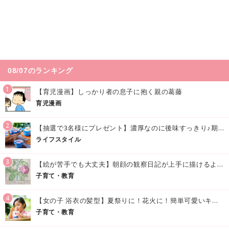
08/07のランキング
1
【育児漫画】しっかり者の息子に抱く親の葛藤
育児漫画
2
【抽選で3名様にプレゼント】濃厚なのに後味すっきり♪期間限定の「メイトーのなめらかプリン カルピス®入りソース」で夏を味わおう！
ライフスタイル
3
【絵が苦手でも大丈夫】朝顔の観察日記が上手に描けるようになる方法｜イラスト付き
子育て・教育
4
【女の子 浴衣の髪型】夏祭りに！花火に！簡単可愛いキッズの浴衣ヘアアレンジまとめ
子育て・教育