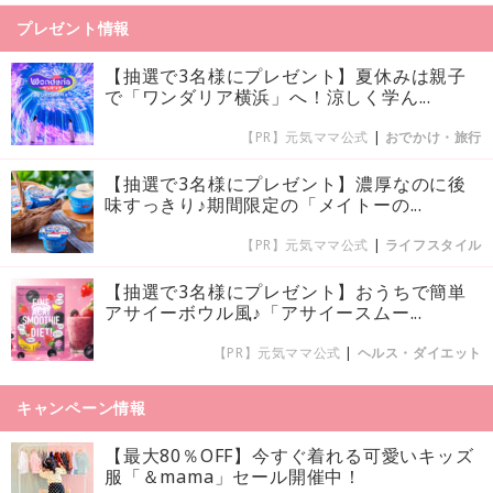
プレゼント情報
【抽選で3名様にプレゼント】夏休みは親子
で「ワンダリア横浜」へ！涼しく学ん...
【PR】元気ママ公式
|
おでかけ・旅行
【抽選で3名様にプレゼント】濃厚なのに後
味すっきり♪期間限定の「メイトーの...
【PR】元気ママ公式
|
ライフスタイル
【抽選で3名様にプレゼント】おうちで簡単
アサイーボウル風♪「アサイースムー...
【PR】元気ママ公式
|
ヘルス・ダイエット
キャンペーン情報
【最大80％OFF】今すぐ着れる可愛いキッズ
服「＆mama」セール開催中！