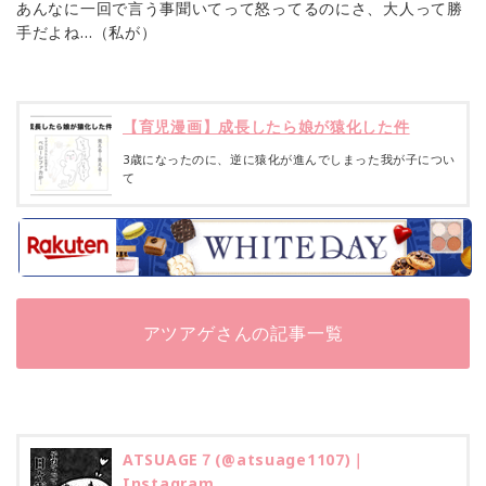
あんなに一回で言う事聞いてって怒ってるのにさ、大人って勝
手だよね…（私が）
【育児漫画】成長したら娘が猿化した件
3歳になったのに、逆に猿化が進んでしまった我が子につい
て
アツアゲさんの記事一覧
ATSUAGE７(@atsuage1107)｜
Instagram