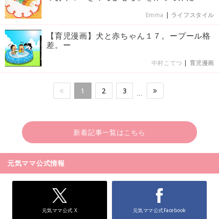
Emma
|
ライフスタイル
【育児漫画】犬と赤ちゃん１７。ープール格
差。ー
中村こてつ
|
育児漫画
1
2
3
…
新着記事一覧はこちら
元気ママ公式情報
元気ママ公式 X
元気ママ公式Facebook