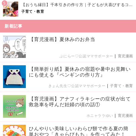
5
【おうち縁日】千本引きの作り方｜子どもが大喜びするコツやアイデア♪
子育て・教育
新着記事
【育児漫画】夏休みのお弁当
ぷにらー♡公認ママサポーター
|
育児漫画
【簡単折り紙】夏休みの宿題や暑中お見舞い
にも使える『ペンギンの作り方』
きょん先生♡公認ママサポーター
|
子育て・教育
【育児漫画】アナフィラキシーの症状が出て
救急車を呼んだ妊婦の頃の話①
ホニャララゆい
|
育児漫画
ひんやりい美味しい♪わらび餅で作る夏の簡
単おやつ「きゃらびもち」を作ってみた！