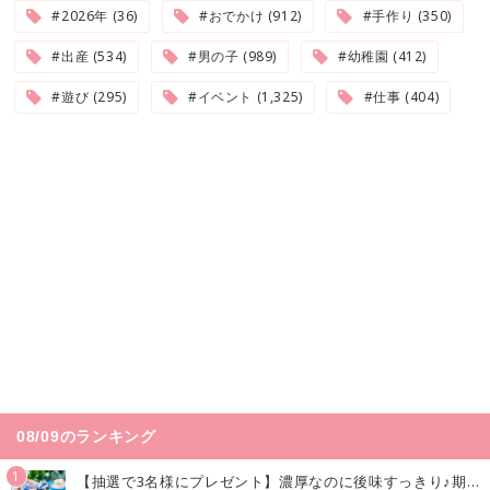
#2026年 (36)
#おでかけ (912)
#手作り (350)
#出産 (534)
#男の子 (989)
#幼稚園 (412)
#遊び (295)
#イベント (1,325)
#仕事 (404)
08/09のランキング
1
【抽選で3名様にプレゼント】濃厚なのに後味すっきり♪期間限定の「メイトーのなめらかプリン カルピス®入りソース」で夏を味わおう！