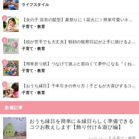
ライフスタイル
2
【女の子 浴衣の髪型】夏祭りに！花火に！簡単可愛いキッズの浴衣ヘアアレンジまとめ
子育て・教育
3
【絵が苦手でも大丈夫】朝顔の観察日記が上手に描けるようになる方法｜イラスト付き
子育て・教育
4
【簡単折り紙】つなげて遊ぶと面白くて夢中になる『くねくねへびさんの作り方』
子育て・教育
5
【おうち縁日】千本引きの作り方｜子どもが大喜びするコツやアイデア♪
子育て・教育
新着記事
おうち縁日を簡単に＆縁日らしく準備できる
コツお教えします【飾り付け＆遊び編】
へびいちご
|
子育て・教育