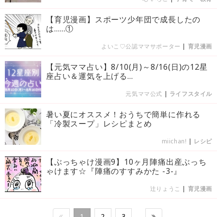
【育児漫画】スポーツ少年団で成長したの
は……①
よいこ♡公認ママサポーター
|
育児漫画
【元気ママ占い】8/10(月)～8/16(日)の12星
座占い＆運気を上げる...
元気ママ公式
|
ライフスタイル
暑い夏にオススメ！おうちで簡単に作れる
「冷製スープ」レシピまとめ
miichan!
|
レシピ
【ぶっちゃけ漫画9】10ヶ月陣痛出産ぶっち
ゃけます☆『陣痛のすすみかた -3-』
辻りょうこ
|
育児漫画
1
2
3