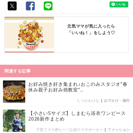
元気ママが気に入ったら
「いいね！」をしよう♡
関連する記事
お好み焼き好き集まれ♪おこのみスタジオ”春
休み親子お好み焼教室”...
たつかわひな
|
おでかけ・旅行
【小さいSサイズ】しまむら浴衣ワンピース
2026新作まとめ
子育てママ@ちー♡公認ママサポーター
|
ファッション