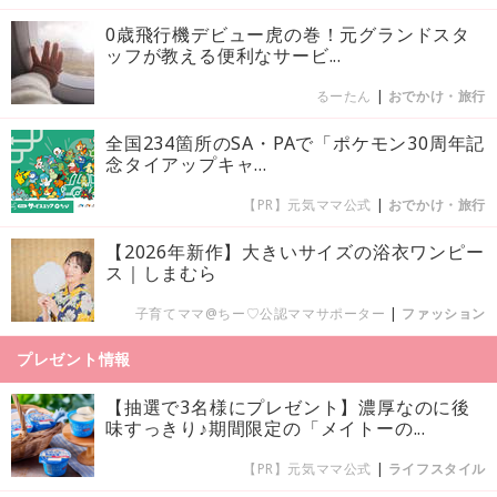
0歳飛行機デビュー虎の巻！元グランドスタ
ッフが教える便利なサービ...
るーたん
|
おでかけ・旅行
全国234箇所のSA・PAで「ポケモン30周年記
念タイアップキャ...
【PR】元気ママ公式
|
おでかけ・旅行
【2026年新作】大きいサイズの浴衣ワンピー
ス｜しまむら
子育てママ@ちー♡公認ママサポーター
|
ファッション
プレゼント情報
【抽選で3名様にプレゼント】濃厚なのに後
味すっきり♪期間限定の「メイトーの...
【PR】元気ママ公式
|
ライフスタイル