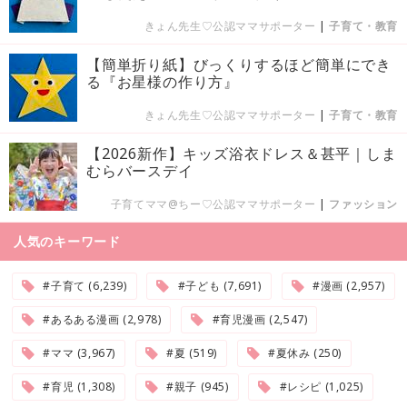
きょん先生♡公認ママサポーター
|
子育て・教育
【簡単折り紙】びっくりするほど簡単にでき
る『お星様の作り方』
きょん先生♡公認ママサポーター
|
子育て・教育
【2026新作】キッズ浴衣ドレス＆甚平｜しま
むらバースデイ
子育てママ@ちー♡公認ママサポーター
|
ファッション
人気のキーワード
#子育て (6,239)
#子ども (7,691)
#漫画 (2,957)
#あるある漫画 (2,978)
#育児漫画 (2,547)
#ママ (3,967)
#夏 (519)
#夏休み (250)
#育児 (1,308)
#親子 (945)
#レシピ (1,025)