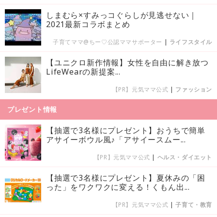
しまむら×すみっコぐらしが見逃せない｜
2021最新コラボまとめ
子育てママ@ちー♡公認ママサポーター
|
ライフスタイル
【ユニクロ新作情報】女性を自由に解き放つ
LifeWearの新提案...
【PR】元気ママ公式
|
ファッション
プレゼント情報
【抽選で3名様にプレゼント】おうちで簡単
アサイーボウル風♪「アサイースムー...
【PR】元気ママ公式
|
ヘルス・ダイエット
【抽選で3名様にプレゼント】夏休みの「困
った」をワクワクに変える！くもん出...
【PR】元気ママ公式
|
子育て・教育