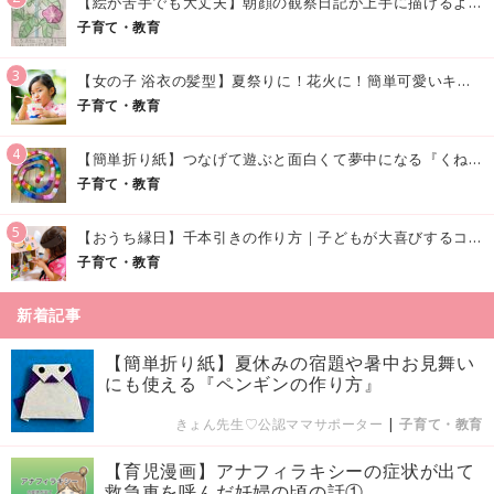
【絵が苦手でも大丈夫】朝顔の観察日記が上手に描けるようになる方法｜イラスト付き
子育て・教育
3
【女の子 浴衣の髪型】夏祭りに！花火に！簡単可愛いキッズの浴衣ヘアアレンジまとめ
子育て・教育
4
【簡単折り紙】つなげて遊ぶと面白くて夢中になる『くねくねへびさんの作り方』
子育て・教育
5
【おうち縁日】千本引きの作り方｜子どもが大喜びするコツやアイデア♪
子育て・教育
新着記事
【簡単折り紙】夏休みの宿題や暑中お見舞い
にも使える『ペンギンの作り方』
きょん先生♡公認ママサポーター
|
子育て・教育
【育児漫画】アナフィラキシーの症状が出て
救急車を呼んだ妊婦の頃の話①