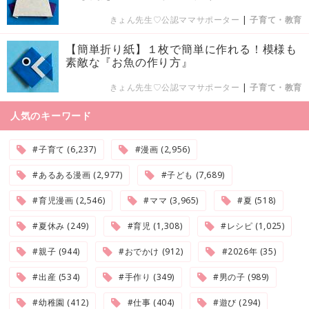
きょん先生♡公認ママサポーター
|
子育て・教育
【簡単折り紙】１枚で簡単に作れる！模様も
素敵な『お魚の作り方』
きょん先生♡公認ママサポーター
|
子育て・教育
人気のキーワード
#子育て (6,237)
#漫画 (2,956)
#あるある漫画 (2,977)
#子ども (7,689)
#育児漫画 (2,546)
#ママ (3,965)
#夏 (518)
#夏休み (249)
#育児 (1,308)
#レシピ (1,025)
#親子 (944)
#おでかけ (912)
#2026年 (35)
#出産 (534)
#手作り (349)
#男の子 (989)
#幼稚園 (412)
#仕事 (404)
#遊び (294)