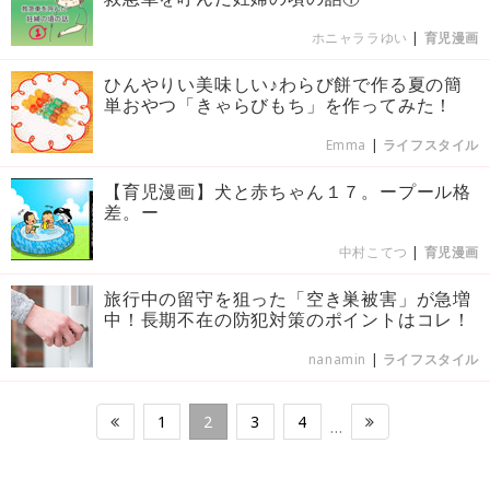
ホニャララゆい
|
育児漫画
ひんやりい美味しい♪わらび餅で作る夏の簡
単おやつ「きゃらびもち」を作ってみた！
Emma
|
ライフスタイル
【育児漫画】犬と赤ちゃん１７。ープール格
差。ー
中村こてつ
|
育児漫画
旅行中の留守を狙った「空き巣被害」が急増
中！長期不在の防犯対策のポイントはコレ！
nanamin
|
ライフスタイル
1
2
3
4
…