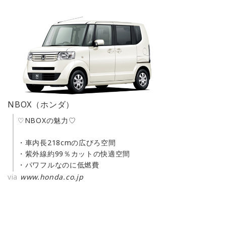
NBOX（ホンダ）
♡NBOXの魅力♡
・車内長218cmの広びろ空間
・紫外線約99％カットの快適空間
・パワフルなのに低燃費
via
www.honda.co.jp