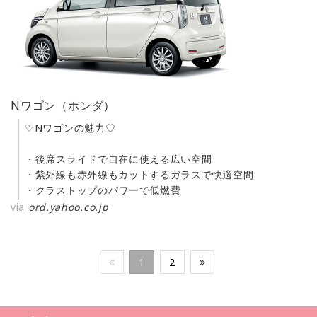
Nワゴン（ホンダ）
♡Nワゴンの魅力♡
・後席スライドで自在に使える広い空間
・紫外線も赤外線もカットするガラスで快適空間
・クラストップのパワーで低燃費
via
ord.yahoo.co.jp
1
2