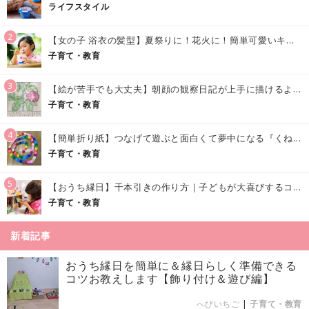
ライフスタイル
2
【女の子 浴衣の髪型】夏祭りに！花火に！簡単可愛いキッズの浴衣ヘアアレンジまとめ
子育て・教育
3
【絵が苦手でも大丈夫】朝顔の観察日記が上手に描けるようになる方法｜イラスト付き
子育て・教育
4
【簡単折り紙】つなげて遊ぶと面白くて夢中になる『くねくねへびさんの作り方』
子育て・教育
5
【おうち縁日】千本引きの作り方｜子どもが大喜びするコツやアイデア♪
子育て・教育
新着記事
おうち縁日を簡単に＆縁日らしく準備できる
コツお教えします【飾り付け＆遊び編】
へびいちご
|
子育て・教育