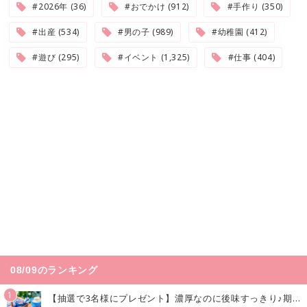
#2026年 (36)
#おでかけ (912)
#手作り (350)
#出産 (534)
#男の子 (989)
#幼稚園 (412)
#遊び (295)
#イベント (1,325)
#仕事 (404)
08/09のランキング
1
【抽選で3名様にプレゼント】濃厚なのに後味すっきり♪期間限定の「メイトーのなめらかプリン カルピス®入りソース」で夏を味わおう！