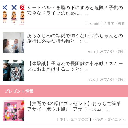
シートベルトを脇の下にすると危険！子供の
安全なドライブのために、...
miichan!
|
子育て・教育
あらかじめの準備で怖くない♡赤ちゃんとの
旅行に必要な持ち物と、注...
ema
|
おでかけ・旅行
【体験談】子連れで長距離の車移動！スムー
ズにお出かけするコツと注...
yuki
|
おでかけ・旅行
プレゼント情報
【抽選で3名様にプレゼント】おうちで簡単
アサイーボウル風♪「アサイースムー...
【PR】元気ママ公式
|
ヘルス・ダイエット