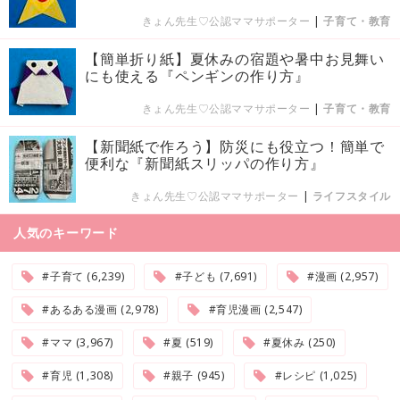
きょん先生♡公認ママサポーター
|
子育て・教育
【簡単折り紙】夏休みの宿題や暑中お見舞い
にも使える『ペンギンの作り方』
きょん先生♡公認ママサポーター
|
子育て・教育
【新聞紙で作ろう】防災にも役立つ！簡単で
便利な『新聞紙スリッパの作り方』
きょん先生♡公認ママサポーター
|
ライフスタイル
人気のキーワード
#子育て (6,239)
#子ども (7,691)
#漫画 (2,957)
#あるある漫画 (2,978)
#育児漫画 (2,547)
#ママ (3,967)
#夏 (519)
#夏休み (250)
#育児 (1,308)
#親子 (945)
#レシピ (1,025)