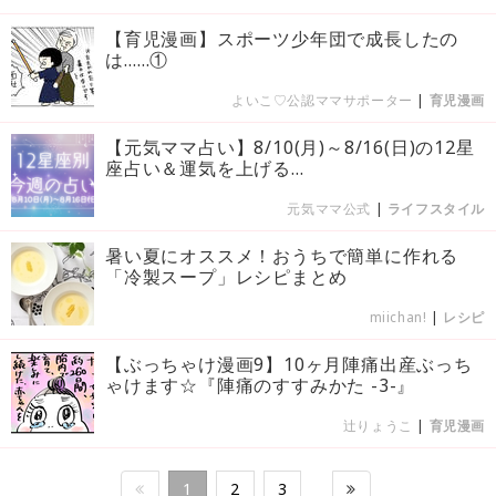
【育児漫画】スポーツ少年団で成長したの
は……①
よいこ♡公認ママサポーター
|
育児漫画
【元気ママ占い】8/10(月)～8/16(日)の12星
座占い＆運気を上げる...
元気ママ公式
|
ライフスタイル
暑い夏にオススメ！おうちで簡単に作れる
「冷製スープ」レシピまとめ
miichan!
|
レシピ
【ぶっちゃけ漫画9】10ヶ月陣痛出産ぶっち
ゃけます☆『陣痛のすすみかた -3-』
辻りょうこ
|
育児漫画
1
2
3
…