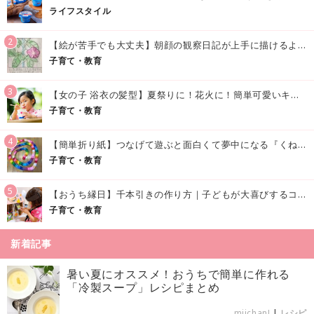
ライフスタイル
2
【絵が苦手でも大丈夫】朝顔の観察日記が上手に描けるようになる方法｜イラスト付き
子育て・教育
3
【女の子 浴衣の髪型】夏祭りに！花火に！簡単可愛いキッズの浴衣ヘアアレンジまとめ
子育て・教育
4
【簡単折り紙】つなげて遊ぶと面白くて夢中になる『くねくねへびさんの作り方』
子育て・教育
5
【おうち縁日】千本引きの作り方｜子どもが大喜びするコツやアイデア♪
子育て・教育
新着記事
暑い夏にオススメ！おうちで簡単に作れる
「冷製スープ」レシピまとめ
miichan!
|
レシピ