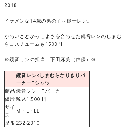
2018
イケメンな14歳の男の子～鏡音レン。
かわいさとかっこよさを合わせた鏡音レンのしまむ
らコスチュームも1500円！
※鏡音リンの担当：下田麻美（声優）※
鏡音レン×しまむらなりきりパ
ーカーTシャツ
商品
鏡音レン Tパーカー
値段
税込1,500 円
サイ
M・L・LL
ズ
品番
232-2010