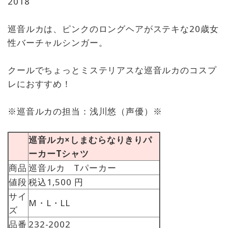
2018
巡音ルカは、ピンクのロングヘアがステキな20歳女
性バーチャルシンガー。
クールでちょっとミステリアスな巡音ルカのコスプ
レにおすすめ！
※巡音ルカの担当：浅川悠（声優）※
巡音ルカ×しまむらなりきりパ
ーカーTシャツ
商品
巡音ルカ Tパーカー
値段
税込1,500 円
サイ
M・L・LL
ズ
品番
232-2002