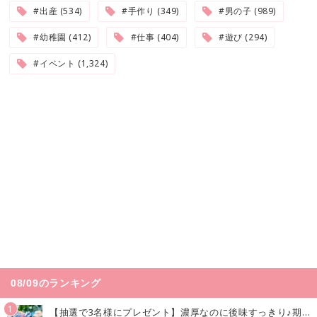
#出産 (534)
#手作り (349)
#男の子 (989)
#幼稚園 (412)
#仕事 (404)
#遊び (294)
#イベント (1,324)
08/09のランキング
1
【抽選で3名様にプレゼント】濃厚なのに後味すっきり♪期間限定の「メイトーのなめらかプリン カルピス®入りソース」で夏を味わおう！