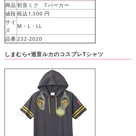
商品
初音ミク Tパーカー
値段
税込1,500 円
サイ
M・L・LL
ズ
品番
232-2020
しまむら×巡音ルカのコスプレTシャツ