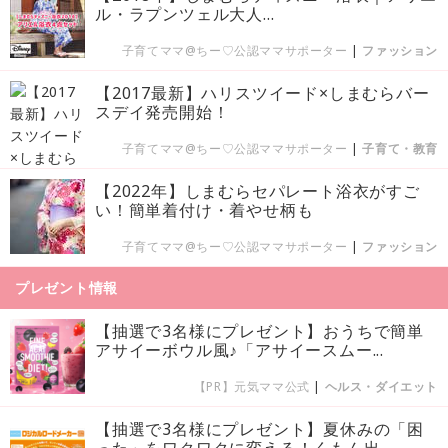
ル・ラプンツェル大人...
子育てママ@ちー♡公認ママサポーター
|
ファッション
【2017最新】ハリスツイード×しまむらバー
スデイ発売開始！
子育てママ@ちー♡公認ママサポーター
|
子育て・教育
【2022年】しまむらセパレート浴衣がすご
い！簡単着付け・着やせ柄も
子育てママ@ちー♡公認ママサポーター
|
ファッション
プレゼント情報
【抽選で3名様にプレゼント】おうちで簡単
アサイーボウル風♪「アサイースムー...
【PR】元気ママ公式
|
ヘルス・ダイエット
【抽選で3名様にプレゼント】夏休みの「困
った」をワクワクに変える！くもん出...