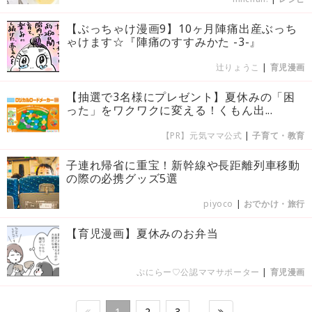
【ぶっちゃけ漫画9】10ヶ月陣痛出産ぶっち
ゃけます☆『陣痛のすすみかた -3-』
辻りょうこ
|
育児漫画
【抽選で3名様にプレゼント】夏休みの「困
った」をワクワクに変える！くもん出...
【PR】元気ママ公式
|
子育て・教育
子連れ帰省に重宝！新幹線や長距離列車移動
の際の必携グッズ5選
piyoco
|
おでかけ・旅行
【育児漫画】夏休みのお弁当
ぷにらー♡公認ママサポーター
|
育児漫画
1
2
3