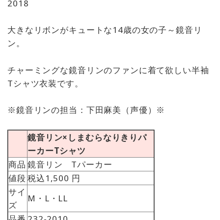
2018
大きなリボンがキュートな14歳の女の子～鏡音リ
ン。
チャーミングな鏡音リンのファンに着て欲しい半袖
Tシャツ衣装です。
※鏡音リンの担当：下田麻美（声優）※
鏡音リン×しまむらなりきりパ
ーカーTシャツ
商品
鏡音リン Tパーカー
値段
税込1,500 円
サイ
M・L・LL
ズ
品番
232-2010