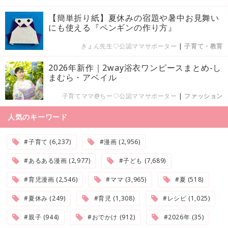
【簡単折り紙】夏休みの宿題や暑中お見舞い
にも使える『ペンギンの作り方』
きょん先生♡公認ママサポーター
|
子育て・教育
2026年新作｜2way浴衣ワンピースまとめ-し
まむら・アベイル
子育てママ@ちー♡公認ママサポーター
|
ファッション
人気のキーワード
#子育て (6,237)
#漫画 (2,956)
#あるある漫画 (2,977)
#子ども (7,689)
#育児漫画 (2,546)
#ママ (3,965)
#夏 (518)
#夏休み (249)
#育児 (1,308)
#レシピ (1,025)
#親子 (944)
#おでかけ (912)
#2026年 (35)