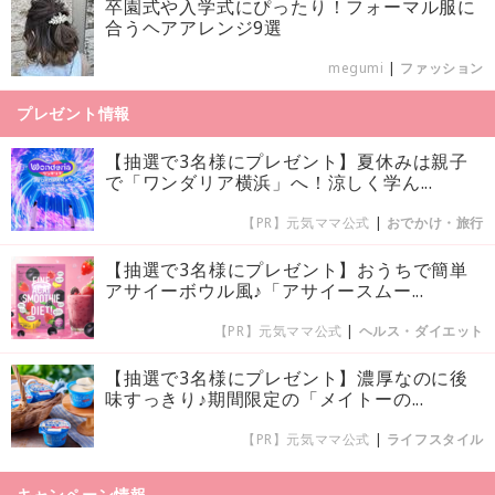
卒園式や入学式にぴったり！フォーマル服に
合うヘアアレンジ9選
megumi
|
ファッション
プレゼント情報
【抽選で3名様にプレゼント】夏休みは親子
で「ワンダリア横浜」へ！涼しく学ん...
【PR】元気ママ公式
|
おでかけ・旅行
【抽選で3名様にプレゼント】おうちで簡単
アサイーボウル風♪「アサイースムー...
【PR】元気ママ公式
|
ヘルス・ダイエット
【抽選で3名様にプレゼント】濃厚なのに後
味すっきり♪期間限定の「メイトーの...
【PR】元気ママ公式
|
ライフスタイル
キャンペーン情報