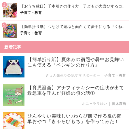
4
【おうち縁日】千本引きの作り方｜子どもが大喜びするコツやアイデア♪
子育て・教育
5
【簡単折り紙】つなげて遊ぶと面白くて夢中になる『くねくねへびさんの作り方』
子育て・教育
新着記事
【簡単折り紙】夏休みの宿題や暑中お見舞い
にも使える『ペンギンの作り方』
きょん先生♡公認ママサポーター
|
子育て・教育
【育児漫画】アナフィラキシーの症状が出て
救急車を呼んだ妊婦の頃の話①
ホニャララゆい
|
育児漫画
ひんやりい美味しい♪わらび餅で作る夏の簡
単おやつ「きゃらびもち」を作ってみた！