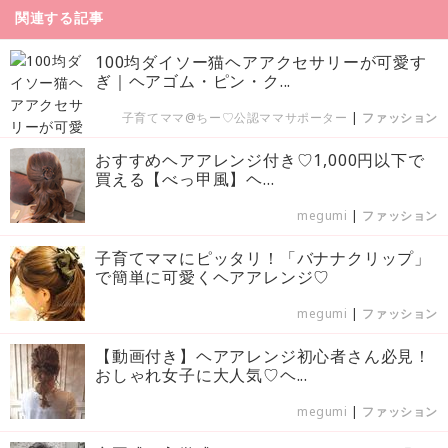
関連する記事
100均ダイソー猫ヘアアクセサリーが可愛す
ぎ｜ヘアゴム・ピン・ク...
子育てママ@ちー♡公認ママサポーター
|
ファッション
おすすめヘアアレンジ付き♡1,000円以下で
買える【べっ甲風】ヘ...
megumi
|
ファッション
子育てママにピッタリ！「バナナクリップ」
で簡単に可愛くヘアアレンジ♡
megumi
|
ファッション
【動画付き】ヘアアレンジ初心者さん必見！
おしゃれ女子に大人気♡ヘ...
megumi
|
ファッション