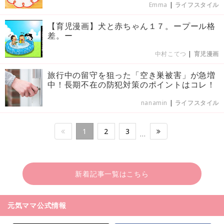
Emma
|
ライフスタイル
【育児漫画】犬と赤ちゃん１７。ープール格
差。ー
中村こてつ
|
育児漫画
旅行中の留守を狙った「空き巣被害」が急増
中！長期不在の防犯対策のポイントはコレ！
nanamin
|
ライフスタイル
1
2
3
…
新着記事一覧はこちら
元気ママ公式情報