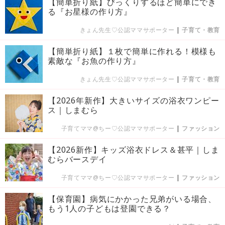
【簡単折り紙】びっくりするほど簡単にでき
る『お星様の作り方』
きょん先生♡公認ママサポーター
|
子育て・教育
【簡単折り紙】１枚で簡単に作れる！模様も
素敵な『お魚の作り方』
きょん先生♡公認ママサポーター
|
子育て・教育
【2026年新作】大きいサイズの浴衣ワンピー
ス｜しまむら
子育てママ@ちー♡公認ママサポーター
|
ファッション
【2026新作】キッズ浴衣ドレス＆甚平｜しま
むらバースデイ
子育てママ@ちー♡公認ママサポーター
|
ファッション
【保育園】病気にかかった兄弟がいる場合、
もう1人の子どもは登園できる？