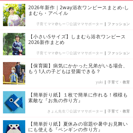
2026年新作｜2way浴衣ワンピースまとめ-し
まむら・アベイル
子育てママ@ちー♡公認ママサポーター
|
ファッション
【小さいSサイズ】しまむら浴衣ワンピース
2026新作まとめ
子育てママ@ちー♡公認ママサポーター
|
ファッション
【保育園】病気にかかった兄弟がいる場合、
もう1人の子どもは登園できる？
yuki
|
子育て・教育
【簡単折り紙】１枚で簡単に作れる！模様も
素敵な『お魚の作り方』
きょん先生♡公認ママサポーター
|
子育て・教育
【簡単折り紙】夏休みの宿題や暑中お見舞い
にも使える『ペンギンの作り方』