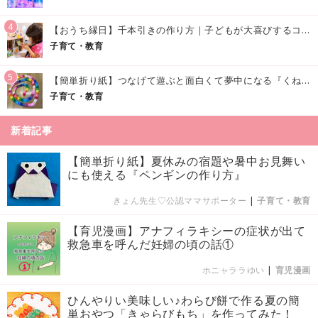
4
【おうち縁日】千本引きの作り方｜子どもが大喜びするコツやアイデア♪
子育て・教育
5
【簡単折り紙】つなげて遊ぶと面白くて夢中になる『くねくねへびさんの作り方』
子育て・教育
新着記事
【簡単折り紙】夏休みの宿題や暑中お見舞い
にも使える『ペンギンの作り方』
きょん先生♡公認ママサポーター
|
子育て・教育
【育児漫画】アナフィラキシーの症状が出て
救急車を呼んだ妊婦の頃の話①
ホニャララゆい
|
育児漫画
ひんやりい美味しい♪わらび餅で作る夏の簡
単おやつ「きゃらびもち」を作ってみた！