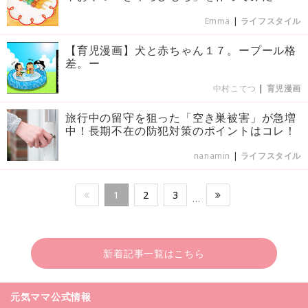
Emma
|
ライフスタイル
【育児漫画】犬と赤ちゃん１７。ープール格
差。ー
中村こてつ
|
育児漫画
旅行中の留守を狙った「空き巣被害」が急増
中！長期不在の防犯対策のポイントはコレ！
nanamin
|
ライフスタイル
1
2
3
…
新着記事一覧はこちら
元気ママ公式情報