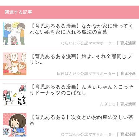
関連する記事
【育児あるある漫画】なかなか家に帰ってく
れない娘を家に入れる魔法の言葉
わらいじ♡公認ママサポーター
|
育児漫画
【育児あるある漫画】娘よ…それ全部同じプ
リン…
田仲ぱんだ♡公認ママサポーター
|
育児漫画
【育児あるある漫画】んぎぃちゃんとこっそ
りドーナッツのこばなし
んぎまむ
|
育児漫画
【育児あるある】次女とのお約束の楽しい茶
番
ゆずぽん♡公認ママサポーター
|
育児漫画