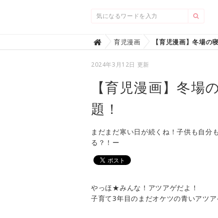
Home
育児漫画

2024年3月12日 更新
【育児漫画】冬場
題！
まだまだ寒い日が続くね！子供も自分
る？！ー
やっほ★みんな！アツアゲだよ！
子育て3年目のまだオケツの青いアツ