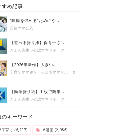
すすめ記事
“陣痛を強める”ためにや...
元気ママ公式
【遊べる折り紙】保育士さ...
きょん先生♡公認ママサポーター
【2026年新作】大きい...
子育てママ@ちー♡公認ママサポータ
ー
【簡単折り紙】１枚で簡単...
きょん先生♡公認ママサポーター
気のキーワード
#子育て (6,237)
#漫画 (2,956)