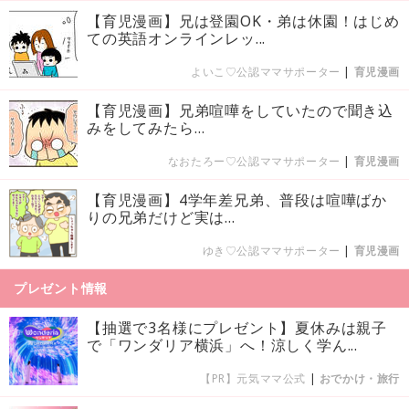
【育児漫画】兄は登園OK・弟は休園！はじめ
ての英語オンラインレッ...
よいこ♡公認ママサポーター
|
育児漫画
【育児漫画】兄弟喧嘩をしていたので聞き込
みをしてみたら…
なおたろー♡公認ママサポーター
|
育児漫画
【育児漫画】4学年差兄弟、普段は喧嘩ばか
りの兄弟だけど実は…
ゆき♡公認ママサポーター
|
育児漫画
プレゼント情報
【抽選で3名様にプレゼント】夏休みは親子
で「ワンダリア横浜」へ！涼しく学ん...
【PR】元気ママ公式
|
おでかけ・旅行