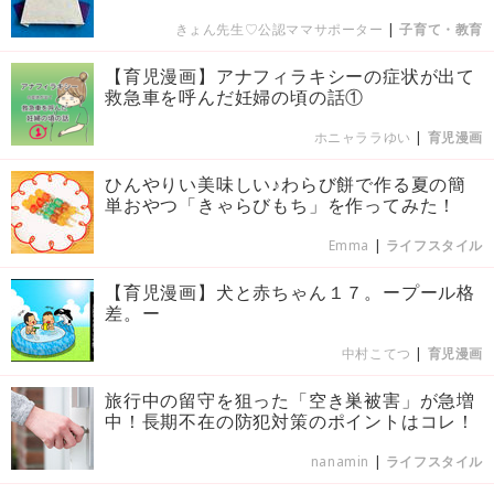
きょん先生♡公認ママサポーター
|
子育て・教育
【育児漫画】アナフィラキシーの症状が出て
救急車を呼んだ妊婦の頃の話①
ホニャララゆい
|
育児漫画
ひんやりい美味しい♪わらび餅で作る夏の簡
単おやつ「きゃらびもち」を作ってみた！
Emma
|
ライフスタイル
【育児漫画】犬と赤ちゃん１７。ープール格
差。ー
中村こてつ
|
育児漫画
旅行中の留守を狙った「空き巣被害」が急増
中！長期不在の防犯対策のポイントはコレ！
nanamin
|
ライフスタイル