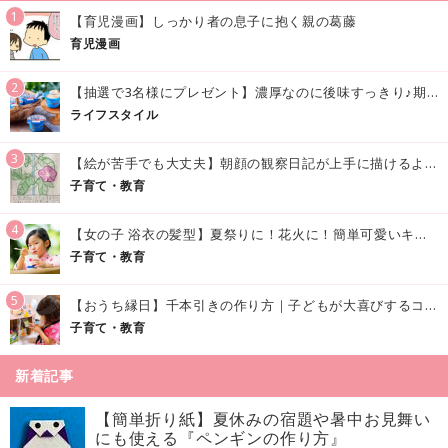
1
【育児漫画】しっかり者の息子に抱く親の葛藤
育児漫画
2
【抽選で3名様にプレゼント】濃厚なのに後味すっきり♪期間限定の「メイトーのなめらかプリン カルピス®入りソース」で夏を味わおう！
ライフスタイル
3
【絵が苦手でも大丈夫】朝顔の観察日記が上手に描けるようになる方法｜イラスト付き
子育て・教育
4
【女の子 浴衣の髪型】夏祭りに！花火に！簡単可愛いキッズの浴衣ヘアアレンジまとめ
子育て・教育
5
【おうち縁日】千本引きの作り方｜子どもが大喜びするコツやアイデア♪
子育て・教育
新着記事
【簡単折り紙】夏休みの宿題や暑中お見舞い
にも使える『ペンギンの作り方』