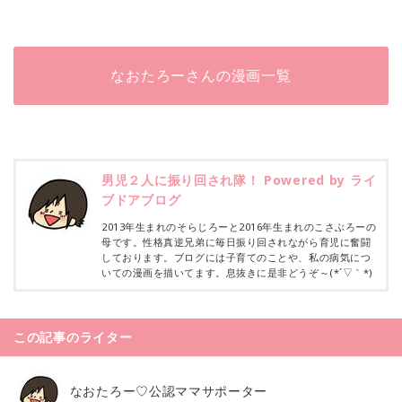
なおたろーさんの漫画一覧
男児２人に振り回され隊！ Powered by ライ
ブドアブログ
2013年生まれのそらじろーと2016年生まれのこさぶろーの
母です。性格真逆兄弟に毎日振り回されながら育児に奮闘
しております。ブログには子育てのことや、私の病気につ
いての漫画を描いてます。息抜きに是非どうぞ～(*´▽｀*)
この記事のライター
なおたろー♡公認ママサポーター