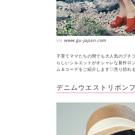
via
www.gu-japan.com
子育てママたちの間でも大人気のプチプ
らしいシルエットがオシャレな新作ロ
ム＆コーデをご紹介します♡売り切れ
デニムウエストリボン