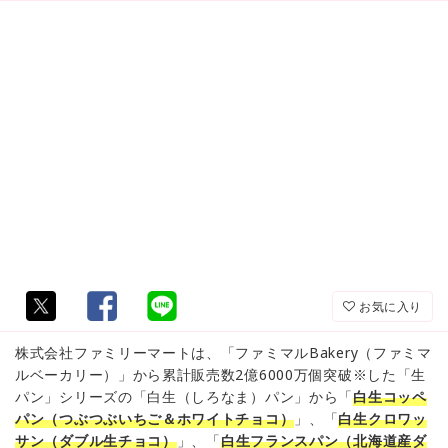
お気に入り
株式会社ファミリーマートは、「ファミマルBakery（ファミマ
ルベーカリー）」から累計販売数2億6000万個突破※した「生
パン」シリーズの「白生（しろなま）パン」から「
白生コッペ
パン（つぶつぶいちご＆ホワイトチョコ）
」、「
白生クロワッ
サン（ダブル生チョコ）
」、「
白生フランスパン（北海道産ダ