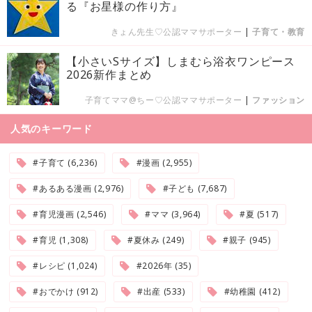
る『お星様の作り方』
きょん先生♡公認ママサポーター
|
子育て・教育
【小さいSサイズ】しまむら浴衣ワンピース
2026新作まとめ
子育てママ@ちー♡公認ママサポーター
|
ファッション
人気のキーワード
#子育て (6,236)
#漫画 (2,955)
#あるある漫画 (2,976)
#子ども (7,687)
#育児漫画 (2,546)
#ママ (3,964)
#夏 (517)
#育児 (1,308)
#夏休み (249)
#親子 (945)
#レシピ (1,024)
#2026年 (35)
#おでかけ (912)
#出産 (533)
#幼稚園 (412)