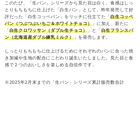
このたび、「生パン」シリーズから見た目は白く、食感はしっ
とりもちもちに仕上げた「白生パン」として、昨年発売して好
評だった「白生コッペパン」をリッチに仕立てた「
白生コッペ
パン（つぶつぶいちご＆ホワイトチョコ）
」に加え、新たに
「
白生クロワッサン（ダブル生チョコ）
」と「
白生フランスパ
ン（北海道産ダブル練乳ミルク）
」を発売します。
しっとりもちもちに仕上げるためにそれぞれのパンに合った焼
き加減や生地の配合にこだわり誕生いたしました。見た目と食
感で２つのおいしさを楽しめる自信作です。
※2025年2月末までの「生パン」シリーズ累計販売数合計