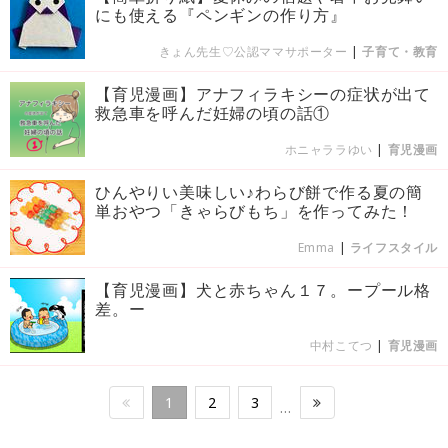
にも使える『ペンギンの作り方』
きょん先生♡公認ママサポーター
|
子育て・教育
【育児漫画】アナフィラキシーの症状が出て
救急車を呼んだ妊婦の頃の話①
ホニャララゆい
|
育児漫画
ひんやりい美味しい♪わらび餅で作る夏の簡
単おやつ「きゃらびもち」を作ってみた！
Emma
|
ライフスタイル
【育児漫画】犬と赤ちゃん１７。ープール格
差。ー
中村こてつ
|
育児漫画
1
2
3
…