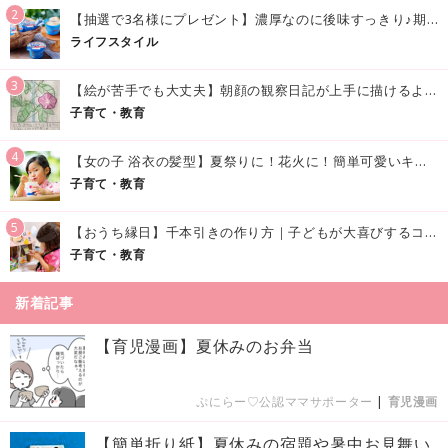
2
【抽選で3名様にプレゼント】濃厚なのに後味すっきり♪期間限定の「メイトーのなめらかプリン カルピス®入りソース」で夏を味わおう！
ライフスタイル
3
【絵が苦手でも大丈夫】朝顔の観察日記が上手に描けるようになる方法｜イラスト付き
子育て・教育
4
【女の子 浴衣の髪型】夏祭りに！花火に！簡単可愛いキッズの浴衣ヘアアレンジまとめ
子育て・教育
5
【おうち縁日】千本引きの作り方｜子どもが大喜びするコツやアイデア♪
子育て・教育
新着記事
【育児漫画】夏休みのお弁当
ぷにらー♡公認ママサポーター
|
育児漫画
【簡単折り紙】夏休みの宿題や暑中お見舞い