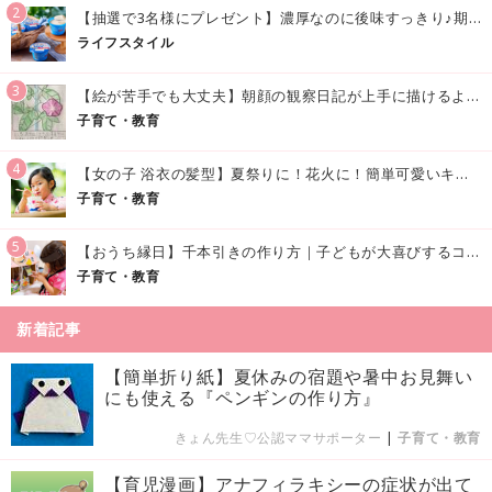
2
【抽選で3名様にプレゼント】濃厚なのに後味すっきり♪期間限定の「メイトーのなめらかプリン カルピス®入りソース」で夏を味わおう！
ライフスタイル
3
【絵が苦手でも大丈夫】朝顔の観察日記が上手に描けるようになる方法｜イラスト付き
子育て・教育
4
【女の子 浴衣の髪型】夏祭りに！花火に！簡単可愛いキッズの浴衣ヘアアレンジまとめ
子育て・教育
5
【おうち縁日】千本引きの作り方｜子どもが大喜びするコツやアイデア♪
子育て・教育
新着記事
【簡単折り紙】夏休みの宿題や暑中お見舞い
にも使える『ペンギンの作り方』
きょん先生♡公認ママサポーター
|
子育て・教育
【育児漫画】アナフィラキシーの症状が出て