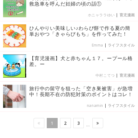
救急車を呼んだ妊婦の頃の話①
ホニャララゆい
|
育児漫画
ひんやりい美味しい♪わらび餅で作る夏の簡
単おやつ「きゃらびもち」を作ってみた！
Emma
|
ライフスタイル
【育児漫画】犬と赤ちゃん１７。ープール格
差。ー
中村こてつ
|
育児漫画
旅行中の留守を狙った「空き巣被害」が急増
中！長期不在の防犯対策のポイントはコレ！
nanamin
|
ライフスタイル
1
2
3
…