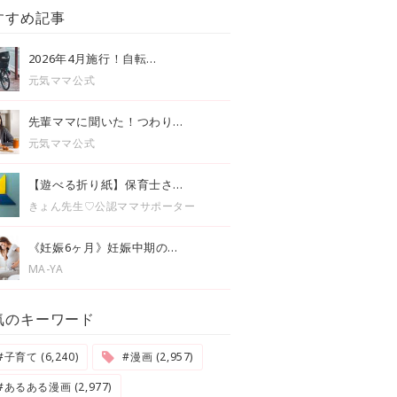
すすめ記事
2026年4月施行！自転...
元気ママ公式
先輩ママに聞いた！つわり...
元気ママ公式
【遊べる折り紙】保育士さ...
きょん先生♡公認ママサポーター
《妊娠6ヶ月》妊娠中期の...
MA-YA
気のキーワード
#子育て (6,240)
#漫画 (2,957)
#あるある漫画 (2,977)