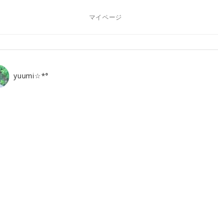
マイページ
yuumi☆*°