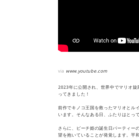
via
www.youtube.com
2023年に公開され、世界中でマリオ
ってきました！
前作でキノコ王国を救ったマリオとル
います。そんなある日、ふたりはとっ
さらに、ピーチ姫の誕生日パーティーの
望を抱いていることが発覚します。平