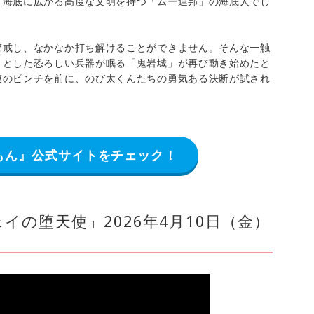
、海底に広がる高度な文明を持つ「ムー連邦」の海底人でし
警戒し、なかなか打ち解けることができません。そんな一触
うとした恐ろしい兵器が眠る「鬼岩城」が再び動き始めたと
模のピンチを前に、のび太くんたちの勇気ある決断が試され
もん』公式サイトをチェック！
イの堕天使」2026年4月10日（金）