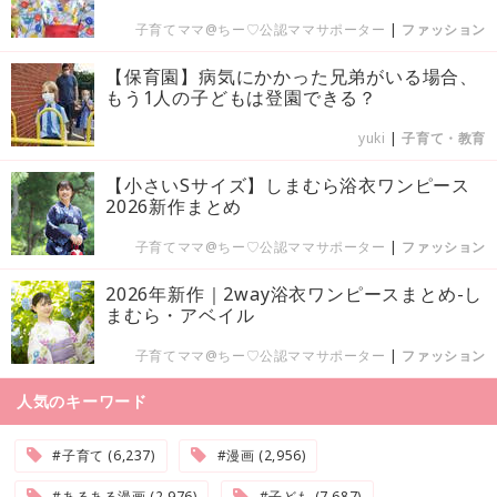
子育てママ@ちー♡公認ママサポーター
|
ファッション
【保育園】病気にかかった兄弟がいる場合、
もう1人の子どもは登園できる？
yuki
|
子育て・教育
【小さいSサイズ】しまむら浴衣ワンピース
2026新作まとめ
子育てママ@ちー♡公認ママサポーター
|
ファッション
2026年新作｜2way浴衣ワンピースまとめ-し
まむら・アベイル
子育てママ@ちー♡公認ママサポーター
|
ファッション
人気のキーワード
#子育て (6,237)
#漫画 (2,956)
#あるある漫画 (2,976)
#子ども (7,687)