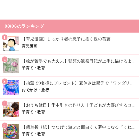
08/06のランキング
1
【育児漫画】しっかり者の息子に抱く親の葛藤
育児漫画
2
【絵が苦手でも大丈夫】朝顔の観察日記が上手に描けるようになる方法｜イラスト付き
子育て・教育
3
【抽選で3名様にプレゼント】夏休みは親子で「ワンダリア横浜」へ！涼しく学んで遊べる話題の没入型施設をご紹介
おでかけ・旅行
4
【おうち縁日】千本引きの作り方｜子どもが大喜びするコツやアイデア♪
子育て・教育
5
【簡単折り紙】つなげて遊ぶと面白くて夢中になる『くねくねへびさんの作り方』
子育て・教育