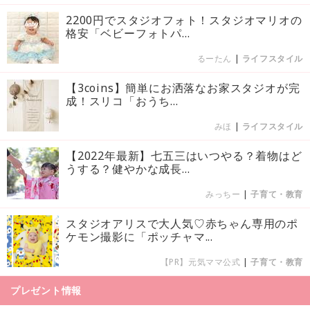
2200円でスタジオフォト！スタジオマリオの
格安「ベビーフォトパ...
るーたん
|
ライフスタイル
【3coins】簡単にお洒落なお家スタジオが完
成！スリコ「おうち...
みほ
|
ライフスタイル
【2022年最新】七五三はいつやる？着物はど
うする？健やかな成長...
みっちー
|
子育て・教育
スタジオアリスで大人気♡赤ちゃん専用のポ
ケモン撮影に「ポッチャマ...
【PR】元気ママ公式
|
子育て・教育
プレゼント情報