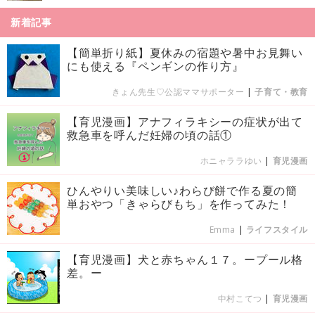
新着記事
【簡単折り紙】夏休みの宿題や暑中お見舞い
にも使える『ペンギンの作り方』
きょん先生♡公認ママサポーター
|
子育て・教育
【育児漫画】アナフィラキシーの症状が出て
救急車を呼んだ妊婦の頃の話①
ホニャララゆい
|
育児漫画
ひんやりい美味しい♪わらび餅で作る夏の簡
単おやつ「きゃらびもち」を作ってみた！
Emma
|
ライフスタイル
【育児漫画】犬と赤ちゃん１７。ープール格
差。ー
中村こてつ
|
育児漫画