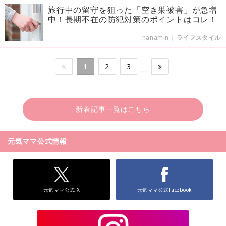
旅行中の留守を狙った「空き巣被害」が急増
中！長期不在の防犯対策のポイントはコレ！
nanamin
|
ライフスタイル
1
2
3
…
新着記事一覧はこちら
元気ママ公式情報
元気ママ公式 X
元気ママ公式Facebook