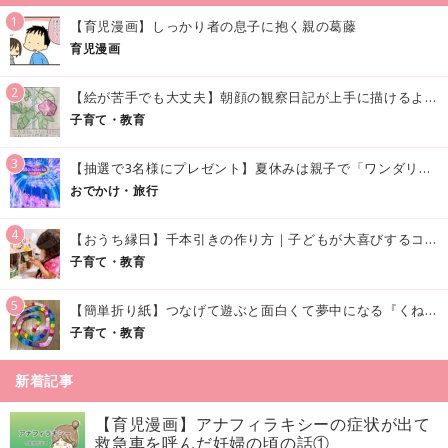
1
【育児漫画】しっかり者の息子に抱く親の葛藤
育児漫画
2
【絵が苦手でも大丈夫】朝顔の観察日記が上手に描けるようになる方法｜イラスト付き
子育て・教育
3
【抽選で3名様にプレゼント】夏休みは親子で「ワンダリア横浜」へ！涼しく学んで遊べる話題の没入型施設をご紹介
おでかけ・旅行
4
【おうち縁日】千本引きの作り方｜子どもが大喜びするコツやアイデア♪
子育て・教育
5
【簡単折り紙】つなげて遊ぶと面白くて夢中になる『くねくねへびさんの作り方』
子育て・教育
新着記事
【育児漫画】アナフィラキシーの症状が出て
救急車を呼んだ妊婦の頃の話①