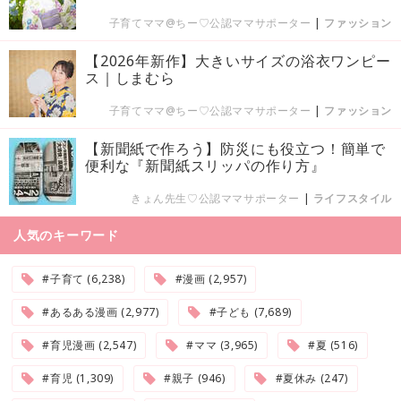
子育てママ@ちー♡公認ママサポーター
|
ファッション
【2026年新作】大きいサイズの浴衣ワンピー
ス｜しまむら
子育てママ@ちー♡公認ママサポーター
|
ファッション
【新聞紙で作ろう】防災にも役立つ！簡単で
便利な『新聞紙スリッパの作り方』
きょん先生♡公認ママサポーター
|
ライフスタイル
人気のキーワード
#子育て (6,238)
#漫画 (2,957)
#あるある漫画 (2,977)
#子ども (7,689)
#育児漫画 (2,547)
#ママ (3,965)
#夏 (516)
#育児 (1,309)
#親子 (946)
#夏休み (247)