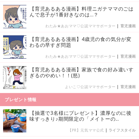
【育児あるある漫画】料理ニガテママのごは
んで息子が1番好きなのは…？
わたみ★あおママ♡公認ママサポーター
|
育児漫画
【育児あるある漫画】4歳児の食の気分が変
わるの早すぎ問題
わたみ★あおママ♡公認ママサポーター
|
育児漫画
【育児あるある漫画】家族で食の好み違いす
ぎるのやめい！！(怒)
よいこ♡公認ママサポーター
|
育児漫画
プレゼント情報
【抽選で3名様にプレゼント】濃厚なのに後
味すっきり♪期間限定の「メイトーの...
【PR】元気ママ公式
|
ライフスタイル