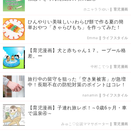
ホニャララゆい
|
育児漫画
ひんやりい美味しい♪わらび餅で作る夏の簡
単おやつ「きゃらびもち」を作ってみた！
Emma
|
ライフスタイル
【育児漫画】犬と赤ちゃん１７。ープール格
差。ー
中村こてつ
|
育児漫画
旅行中の留守を狙った「空き巣被害」が急増
中！長期不在の防犯対策のポイントはコレ！
nanamin
|
ライフスタイル
【育児漫画】子連れ旅レポ！～0歳6ヶ月・車
で温泉④～
みゅこ♡公認ママサポーター
|
育児漫画