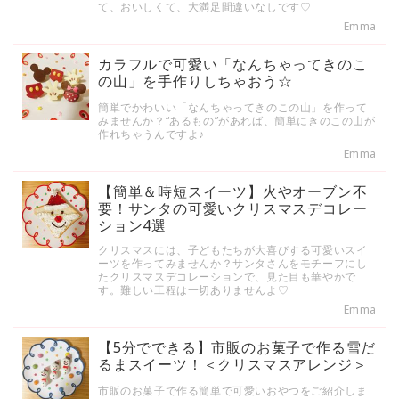
て、おいしくて、大満足間違いなしです♡
Emma
カラフルで可愛い「なんちゃってきのこ
の山」を手作りしちゃおう☆
簡単でかわいい「なんちゃってきのこの山」を作って
みませんか？“あるもの”があれば、簡単にきのこの山が
作れちゃうんですよ♪
Emma
【簡単＆時短スイーツ】火やオーブン不
要！サンタの可愛いクリスマスデコレー
ション4選
クリスマスには、子どもたちが大喜びする可愛いスイ
ーツを作ってみませんか？サンタさんをモチーフにし
たクリスマスデコレーションで、見た目も華やかで
す。難しい工程は一切ありませんよ♡
Emma
【5分でできる】市販のお菓子で作る雪だ
るまスイーツ！＜クリスマスアレンジ＞
市販のお菓子で作る簡単で可愛いおやつをご紹介しま