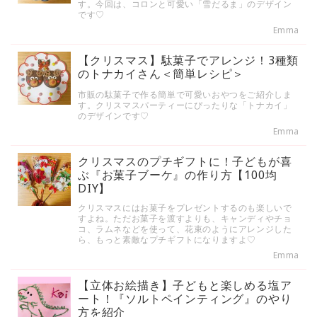
す。今回は、コロンと可愛い「雪だるま」のデザイン
です♡
Emma
【クリスマス】駄菓子でアレンジ！3種類
のトナカイさん＜簡単レシピ＞
市販の駄菓子で作る簡単で可愛いおやつをご紹介しま
す。クリスマスパーティーにぴったりな「トナカイ」
のデザインです♡
Emma
クリスマスのプチギフトに！子どもが喜
ぶ『お菓子ブーケ』の作り方【100均
DIY】
クリスマスにはお菓子をプレゼントするのも楽しいで
すよね。ただお菓子を渡すよりも、キャンディやチョ
コ、ラムネなどを使って、花束のようにアレンジした
ら、もっと素敵なプチギフトになりますよ♡
Emma
【立体お絵描き】子どもと楽しめる塩ア
ート！『ソルトペインティング』のやり
方を紹介