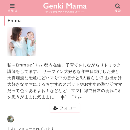
MENU
検索
すべてのママのための情報メディア
Emma
私＝Emma☺︎˚✧₊⁎ 都内在住、子育てをしながらリトミック
講師をしてます♩ サーフィン大好きな年中日焼けした夫と
天真爛漫な恐竜にどハマり中の息子と3人暮らし♡ お出かけ
大好きなママによるおすすめスポットやおすすめ遊び♡ママ
だって色々あるよね！などなど！ママ目線で日常のあれこれ
を思うがままに気ままに……φ(･_･˚✧₊⁎
フォロー
1 人にフォローされています