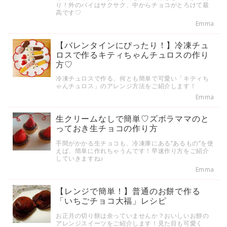
り！外のパイはサクサク、中からチョコがとろけて最
高です♡
Emma
【バレンタインにぴったり！】冷凍チュ
ロスで作るキティちゃんチュロスの作り
方♡
冷凍チュロスで作る、何とも簡単で可愛い「キティち
ゃんチュロス」のアレンジ方法をご紹介します！
Emma
生クリームなしで簡単♡ズボラママのと
っておき生チョコの作り方
手間がかかる生チョコも、冷凍庫にある“あるもの”を使
えば、簡単に作れちゃうんです！早速作り方をご紹介
していきますね♪
Emma
【レンジで簡単！】普通のお餅で作る
「いちごチョコ大福」レシピ
お正月の切り餅は余っていませんか？おいしいお餅の
アレンジスイーツをご紹介します！見た目も可愛く