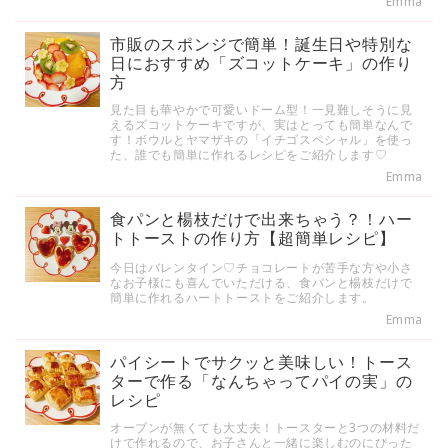
Emma
市販のスポンジで簡単！誕生日や特別な
日におすすめ「ズコットケーキ」の作り
方
見た目も華やかで可愛いドーム型！一見難しそうに見
えるズコットケーキですが、実はとっても簡単なんで
す！ボウルとヤマザキの「イチゴスペシャル」を使っ
た、誰でも簡単に作れるレシピをご紹介します♡
Emma
食パンと楊枝だけで出来ちゃう？！ハー
トトーストの作り方【超簡単レシピ】
今日はバレンタイン♡チョコレートが苦手な方や小さ
なお子様にも喜んでいただける、食パンと楊枝だけで
簡単に作れるハートトーストをご紹介します。
Emma
パイシートでサクッと美味しい！トース
ターで作る「なんちゃってパイの実」の
レシピ
オーブンが無くても大丈夫！トースターと3つの材料だ
けで作れるので、お子さんと一緒に楽しむのにぴった