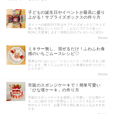
子どもの誕生日やイベントが最高に盛り
上がる！サプライズボックスの作り方
ダイソーの紙BOXで作るサプライズボックス♡サイズ
違いを重ねていくだけで、こんなにワクワク楽しい
BOXに大変身します！特別な日のプレゼントにぜひ♪
Emma
ミキサー無し、混ぜるだけ！ふわふわ食
感のいちごムースレシピ♡
簡単なのにおいしい「いちごムース」の作り方をご紹
介します。軽くてふんわりとした食感がおやつにぴっ
たりです♡
Emma
市販のスポンジケーキで！簡単可愛い
「ひな壇ケーキ」の作り方
市販のスポンジケーキを使用した可愛い「ひな壇ケー
キ」のご紹介です♡手間なくインパクト大なケーキが
作れちゃうので、お菓子作り初心者さんにもおすすめ
です。