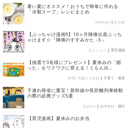
暑い夏にオススメ！おうちで簡単に作れる
「冷製スープ」レシピまとめ
miichan!
|
レシピ
【ぶっちゃけ漫画9】10ヶ月陣痛出産ぶっち
ゃけます☆『陣痛のすすみかた -3-』
辻りょうこ
|
育児漫画
【抽選で3名様にプレゼント】夏休みの「困
った」をワクワクに変える！くもん出...
【PR】元気ママ公式
|
子育て・教育
子連れ帰省に重宝！新幹線や長距離列車移動
の際の必携グッズ5選
piyoco
|
おでかけ・旅行
【育児漫画】夏休みのお弁当