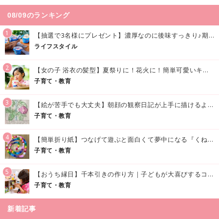
08/09のランキング
1
【抽選で3名様にプレゼント】濃厚なのに後味すっきり♪期間限定の「メイトーのなめらかプリン カルピス®入りソース」で夏を味わおう！
ライフスタイル
2
【女の子 浴衣の髪型】夏祭りに！花火に！簡単可愛いキッズの浴衣ヘアアレンジまとめ
子育て・教育
3
【絵が苦手でも大丈夫】朝顔の観察日記が上手に描けるようになる方法｜イラスト付き
子育て・教育
4
【簡単折り紙】つなげて遊ぶと面白くて夢中になる『くねくねへびさんの作り方』
子育て・教育
5
【おうち縁日】千本引きの作り方｜子どもが大喜びするコツやアイデア♪
子育て・教育
新着記事