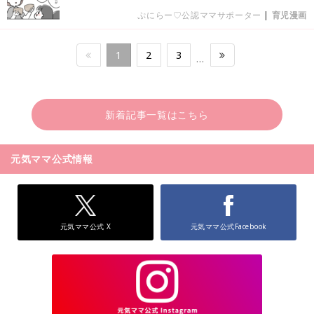
ぷにらー♡公認ママサポーター
|
育児漫画
1
2
3
…
新着記事一覧はこちら
元気ママ公式情報
元気ママ公式 X
元気ママ公式Facebook