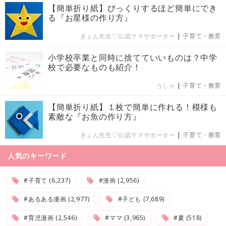
【簡単折り紙】びっくりするほど簡単にでき
る『お星様の作り方』
きょん先生♡公認ママサポーター
|
子育て・教育
小学校卒業と同時に捨てていいものは？中学
校で必要なものも紹介！
うしゃ
|
子育て・教育
【簡単折り紙】１枚で簡単に作れる！模様も
素敵な『お魚の作り方』
きょん先生♡公認ママサポーター
|
子育て・教育
人気のキーワード
#子育て (6,237)
#漫画 (2,956)
#あるある漫画 (2,977)
#子ども (7,689)
#育児漫画 (2,546)
#ママ (3,965)
#夏 (518)