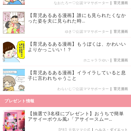
なおたろー♡公認ママサポーター
|
育児漫画
【育児あるある漫画】誰にも見られたくなか
った姿を夫に見られた時…
ゆき♡公認ママサポーター
|
育児漫画
【育児あるある漫画】もうぼくは、かわいい
よりかっこいい！？
ホニャララゆい
|
育児漫画
【育児あるある漫画】イライラしていると息
子に言われちゃうこと
わらいじ♡公認ママサポーター
|
育児漫画
プレゼント情報
【抽選で3名様にプレゼント】おうちで簡単
アサイーボウル風♪「アサイースムー...
【PR】元気ママ公式
|
ヘルス・ダイエット