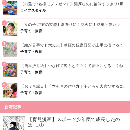
1
【抽選で3名様にプレゼント】濃厚なのに後味すっきり♪期間限定の「メイトーのなめらかプリン カルピス®入りソース」で夏を味わおう！
ライフスタイル
2
【女の子 浴衣の髪型】夏祭りに！花火に！簡単可愛いキッズの浴衣ヘアアレンジまとめ
子育て・教育
3
【絵が苦手でも大丈夫】朝顔の観察日記が上手に描けるようになる方法｜イラスト付き
子育て・教育
4
【簡単折り紙】つなげて遊ぶと面白くて夢中になる『くねくねへびさんの作り方』
子育て・教育
5
【おうち縁日】千本引きの作り方｜子どもが大喜びするコツやアイデア♪
子育て・教育
新着記事
【育児漫画】スポーツ少年団で成長したの
は……①