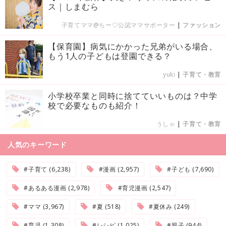
ス｜しまむら
子育てママ@ちー♡公認ママサポーター
|
ファッション
【保育園】病気にかかった兄弟がいる場合、
もう1人の子どもは登園できる？
yuki
|
子育て・教育
小学校卒業と同時に捨てていいものは？中学
校で必要なものも紹介！
うしゃ
|
子育て・教育
人気のキーワード
#子育て (6,238)
#漫画 (2,957)
#子ども (7,690)
#あるある漫画 (2,978)
#育児漫画 (2,547)
#ママ (3,967)
#夏 (518)
#夏休み (249)
#育児 (1,308)
#レシピ (1,025)
#親子 (944)