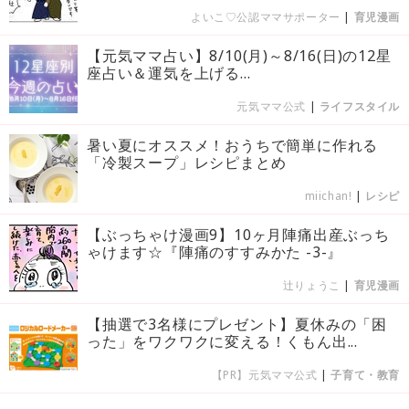
よいこ♡公認ママサポーター
|
育児漫画
【元気ママ占い】8/10(月)～8/16(日)の12星
座占い＆運気を上げる...
元気ママ公式
|
ライフスタイル
暑い夏にオススメ！おうちで簡単に作れる
「冷製スープ」レシピまとめ
miichan!
|
レシピ
【ぶっちゃけ漫画9】10ヶ月陣痛出産ぶっち
ゃけます☆『陣痛のすすみかた -3-』
辻りょうこ
|
育児漫画
【抽選で3名様にプレゼント】夏休みの「困
った」をワクワクに変える！くもん出...
【PR】元気ママ公式
|
子育て・教育