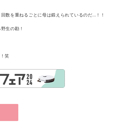
、回数を重ねるごとに母は鍛えられているのだ…！！
る野生の勘！
す！笑