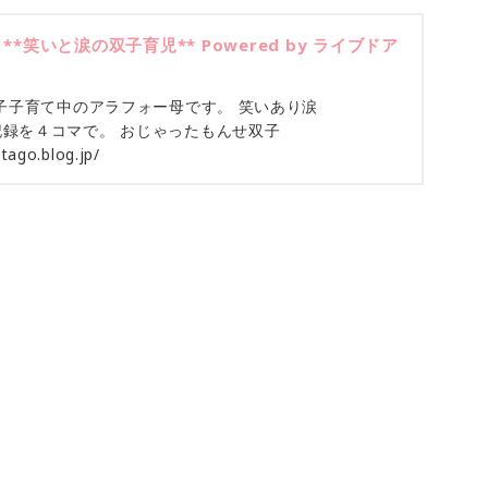
*笑いと涙の双子育児** Powered by ライブドア
双子子育て中のアラフォー母です。 笑いあり涙
録を４コマで。 おじゃったもんせ双子
tago.blog.jp/