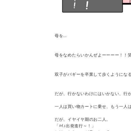
母を…
母をなめたらいかんぜよーーーー！！
双子がバギーを卒業して歩くようにな
だが、行かないわけにはいかない、行
一人は買い物カートに乗せ、もう一人
だが、イヤイヤ期のお二人。
「ﾊｲ♪出発進行～！」