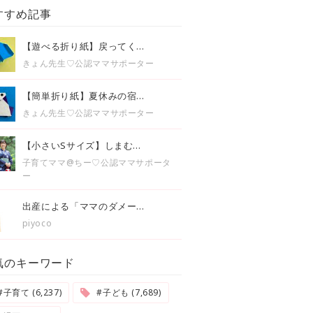
すすめ記事
【遊べる折り紙】戻ってく...
きょん先生♡公認ママサポーター
【簡単折り紙】夏休みの宿...
きょん先生♡公認ママサポーター
【小さいSサイズ】しまむ...
子育てママ@ちー♡公認ママサポータ
ー
出産による「ママのダメー...
piyoco
気のキーワード
#子育て (6,237)
#子ども (7,689)