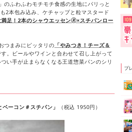
ン」のふわふわモチモチ食感の生地にパリっと
も2本包み込み、ケチャップと粒マスタード
大満足！2本のシャウエッセン🄬×スチパンロー
おつまみにピッタリの
「やみつき！チーズ＆
です。ビールやワインと合わせて召し上がって
いつい手が止まらなくなる王道惣菜パンのシリ
プ
とベーコン＃スチパン」
（税込 1950円）