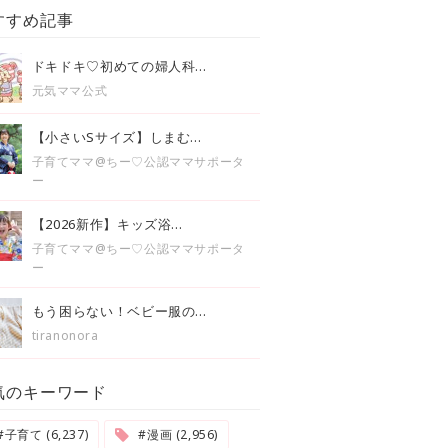
すすめ記事
ドキドキ♡初めての婦人科...
元気ママ公式
【小さいSサイズ】しまむ...
子育てママ@ちー♡公認ママサポータ
ー
【2026新作】キッズ浴...
子育てママ@ちー♡公認ママサポータ
ー
もう困らない！ベビー服の...
tiranonora
気のキーワード
#子育て (6,237)
#漫画 (2,956)