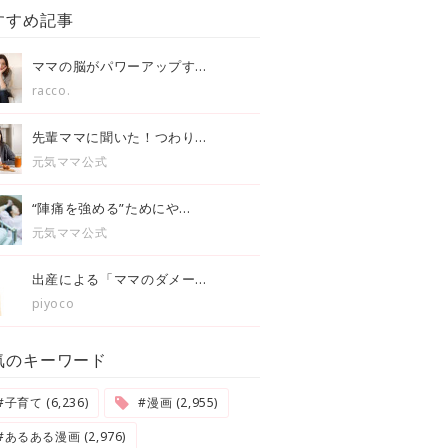
すすめ記事
ママの脳がパワーアップす...
racco.
先輩ママに聞いた！つわり...
元気ママ公式
“陣痛を強める”ためにや...
元気ママ公式
出産による「ママのダメー...
piyoco
気のキーワード
#子育て (6,236)
#漫画 (2,955)
#あるある漫画 (2,976)