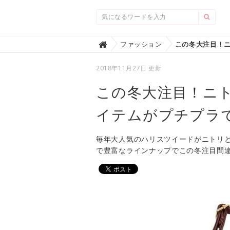
Home
ファッション

2018年11月27日 更新
この冬大注目！ニ
イテムがプチプラ
毎年大人気のハリスツイードがニトリ
で豊富なラインナップでこの冬注目間