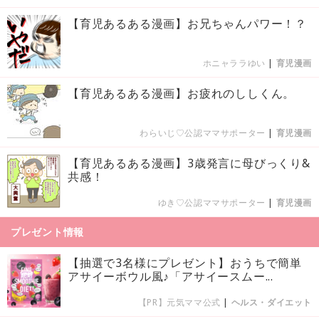
【育児あるある漫画】お兄ちゃんパワー！？
ホニャララゆい
|
育児漫画
【育児あるある漫画】お疲れのししくん。
わらいじ♡公認ママサポーター
|
育児漫画
【育児あるある漫画】3歳発言に母びっくり&
共感！
ゆき♡公認ママサポーター
|
育児漫画
プレゼント情報
【抽選で3名様にプレゼント】おうちで簡単
アサイーボウル風♪「アサイースムー...
【PR】元気ママ公式
|
ヘルス・ダイエット