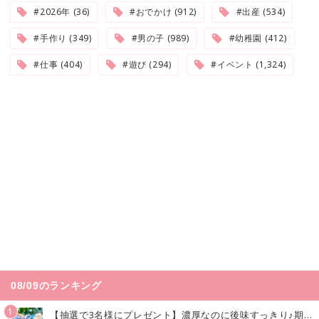
#2026年 (36)
#おでかけ (912)
#出産 (534)
#手作り (349)
#男の子 (989)
#幼稚園 (412)
#仕事 (404)
#遊び (294)
#イベント (1,324)
08/09のランキング
1
【抽選で3名様にプレゼント】濃厚なのに後味すっきり♪期間限定の「メイトーのなめらかプリン カルピス®入りソース」で夏を味わおう！