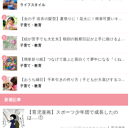
ライフスタイル
2
【女の子 浴衣の髪型】夏祭りに！花火に！簡単可愛いキッズの浴衣ヘアアレンジまとめ
子育て・教育
3
【絵が苦手でも大丈夫】朝顔の観察日記が上手に描けるようになる方法｜イラスト付き
子育て・教育
4
【簡単折り紙】つなげて遊ぶと面白くて夢中になる『くねくねへびさんの作り方』
子育て・教育
5
【おうち縁日】千本引きの作り方｜子どもが大喜びするコツやアイデア♪
子育て・教育
新着記事
【育児漫画】スポーツ少年団で成長したの
は……①
よいこ♡公認ママサポーター
|
育児漫画