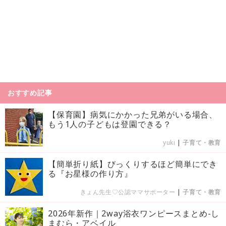
おすすめ記事
【保育園】病気にかかった兄弟がいる場合、
もう1人の子どもは登園できる？
yuki
|
子育て・教育
【簡単折り紙】びっくりするほど簡単にでき
る『お星様の作り方』
きょん先生♡公認ママサポーター
|
子育て・教育
2026年新作｜2way浴衣ワンピースまとめ-し
まむら・アベイル