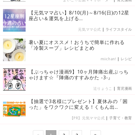
【元気ママ占い】8/10(月)～8/16(日)の12星
座占い＆運気を上げる...
元気ママ公式
|
ライフスタイル
暑い夏にオススメ！おうちで簡単に作れる
「冷製スープ」レシピまとめ
miichan!
|
レシピ
【ぶっちゃけ漫画9】10ヶ月陣痛出産ぶっち
ゃけます☆『陣痛のすすみかた -3-』
辻りょうこ
|
育児漫画
【抽選で3名様にプレゼント】夏休みの「困
った」をワクワクに変える！くもん出...
【PR】元気ママ公式
|
子育て・教育