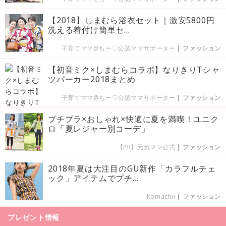
【2018】しまむら浴衣セット｜激安5800円
洗える着付け簡単セ...
子育てママ@ちー♡公認ママサポーター
|
ファッション
【初音ミク×しまむらコラボ】なりきりTシャ
ツパーカー2018まとめ
子育てママ@ちー♡公認ママサポーター
|
ファッション
プチプラ×おしゃれ×快適に夏を満喫！ユニク
ロ「夏レジャー別コーデ」
【PR】元気ママ公式
|
ファッション
2018年夏は大注目のGU新作「カラフルチェ
ック」アイテムでプチ...
Komachii
|
ファッション
プレゼント情報