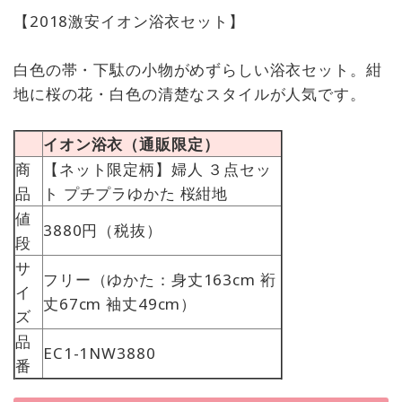
【2018激安イオン浴衣セット】
白色の帯・下駄の小物がめずらしい浴衣セット。紺
地に桜の花・白色の清楚なスタイルが人気です。
イオン浴衣（通販限定）
商
【ネット限定柄】婦人 ３点セッ
品
ト プチプラゆかた 桜紺地
値
3880円（税抜）
段
サ
フリー（ゆかた：身丈163cm 裄
イ
丈67cm 袖丈49cm）
ズ
品
EC1-1NW3880
番