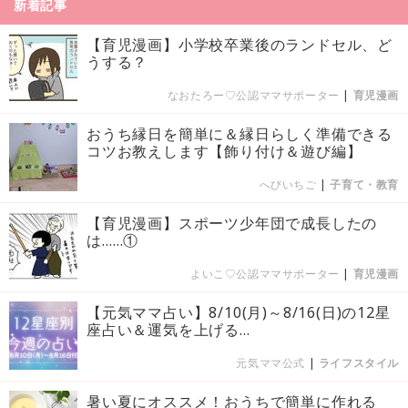
新着記事
【育児漫画】小学校卒業後のランドセル、ど
うする？
なおたろー♡公認ママサポーター
|
育児漫画
おうち縁日を簡単に＆縁日らしく準備できる
コツお教えします【飾り付け＆遊び編】
へびいちご
|
子育て・教育
【育児漫画】スポーツ少年団で成長したの
は……①
よいこ♡公認ママサポーター
|
育児漫画
【元気ママ占い】8/10(月)～8/16(日)の12星
座占い＆運気を上げる...
元気ママ公式
|
ライフスタイル
暑い夏にオススメ！おうちで簡単に作れる