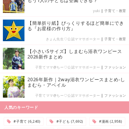
もう1人の子どもは登園できる？
yuki
|
子育て・教育
【簡単折り紙】びっくりするほど簡単にでき
る『お星様の作り方』
きょん先生♡公認ママサポーター
|
子育て・教育
【小さいSサイズ】しまむら浴衣ワンピース
2026新作まとめ
子育てママ@ちー♡公認ママサポーター
|
ファッション
2026年新作｜2way浴衣ワンピースまとめ-し
まむら・アベイル
子育てママ@ちー♡公認ママサポーター
|
ファッション
人気のキーワード
#子育て (6,240)
#子ども (7,692)
#漫画 (2,958)