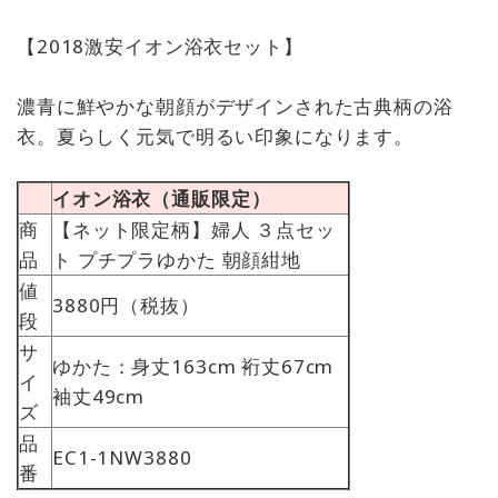
【2018激安イオン浴衣セット】
濃青に鮮やかな朝顔がデザインされた古典柄の浴
衣。夏らしく元気で明るい印象になります。
イオン浴衣（通販限定）
商
【ネット限定柄】婦人 ３点セッ
品
ト プチプラゆかた 朝顔紺地
値
3880円（税抜）
段
サ
ゆかた：身丈163cm 裄丈67cm
イ
袖丈49cm
ズ
品
EC1-1NW3880
番