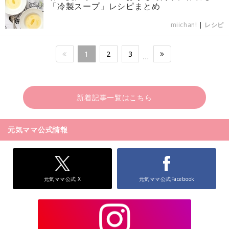
「冷製スープ」レシピまとめ
miichan!
|
レシピ
1
2
3
…
新着記事一覧はこちら
元気ママ公式情報
元気ママ公式 X
元気ママ公式Facebook