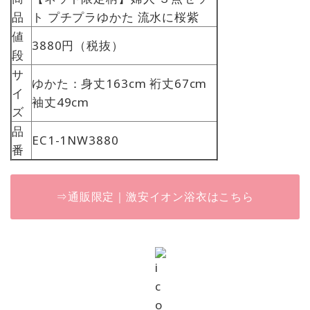
品
ト プチプラゆかた 流水に桜紫
値
3880円（税抜）
段
サ
ゆかた：身丈163cm 裄丈67cm
イ
袖丈49cm
ズ
品
EC1-1NW3880
番
⇒通販限定｜激安イオン浴衣はこちら