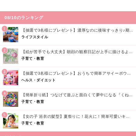
08/10のランキング
1
【抽選で3名様にプレゼント】濃厚なのに後味すっきり♪期間限定の「メイトーのなめらかプリン カルピス®入りソース」で夏を味わおう！
ライフスタイル
2
【絵が苦手でも大丈夫】朝顔の観察日記が上手に描けるようになる方法｜イラスト付き
子育て・教育
3
【抽選で3名様にプレゼント】おうちで簡単アサイーボウル風♪「アサイースムージー」でおいしく美容・健康習慣を始めよう！
ヘルス・ダイエット
4
【簡単折り紙】つなげて遊ぶと面白くて夢中になる『くねくねへびさんの作り方』
子育て・教育
5
【女の子 浴衣の髪型】夏祭りに！花火に！簡単可愛いキッズの浴衣ヘアアレンジまとめ
子育て・教育