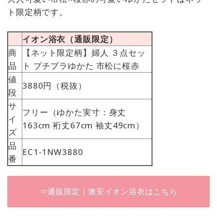
ト限定柄です。
イオン浴衣（通販限定）
商
【ネット限定柄】婦人 ３点セッ
品
ト プチプラゆかた 市松に桜赤
値
3880円（税抜）
段
サ
フリー（ゆかた実寸：身丈
イ
163cm 裄丈67cm 袖丈49cm）
ズ
品
EC1-1NW3880
番
⇒通販限定｜激安イオン浴衣はこちら