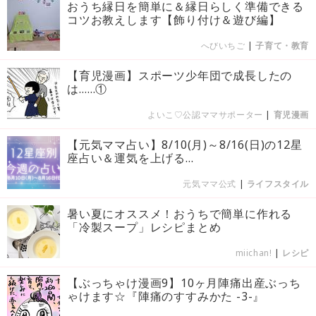
おうち縁日を簡単に＆縁日らしく準備できる
コツお教えします【飾り付け＆遊び編】
へびいちご
|
子育て・教育
【育児漫画】スポーツ少年団で成長したの
は……①
よいこ♡公認ママサポーター
|
育児漫画
【元気ママ占い】8/10(月)～8/16(日)の12星
座占い＆運気を上げる...
元気ママ公式
|
ライフスタイル
暑い夏にオススメ！おうちで簡単に作れる
「冷製スープ」レシピまとめ
miichan!
|
レシピ
【ぶっちゃけ漫画9】10ヶ月陣痛出産ぶっち
ゃけます☆『陣痛のすすみかた -3-』