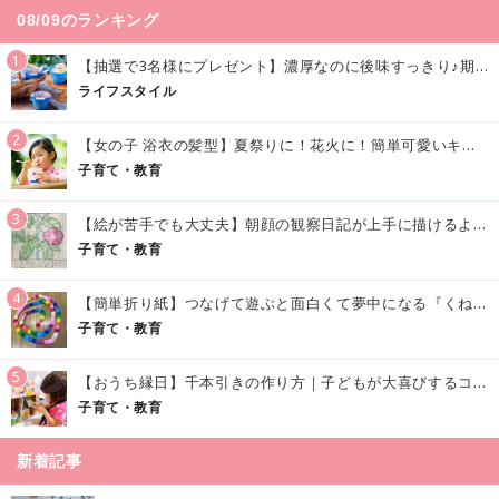
08/09のランキング
1
【抽選で3名様にプレゼント】濃厚なのに後味すっきり♪期間限定の「メイトーのなめらかプリン カルピス®入りソース」で夏を味わおう！
ライフスタイル
2
【女の子 浴衣の髪型】夏祭りに！花火に！簡単可愛いキッズの浴衣ヘアアレンジまとめ
子育て・教育
3
【絵が苦手でも大丈夫】朝顔の観察日記が上手に描けるようになる方法｜イラスト付き
子育て・教育
4
【簡単折り紙】つなげて遊ぶと面白くて夢中になる『くねくねへびさんの作り方』
子育て・教育
5
【おうち縁日】千本引きの作り方｜子どもが大喜びするコツやアイデア♪
子育て・教育
新着記事