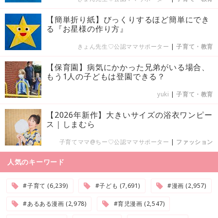
【簡単折り紙】びっくりするほど簡単にでき
る『お星様の作り方』
きょん先生♡公認ママサポーター
|
子育て・教育
【保育園】病気にかかった兄弟がいる場合、
もう1人の子どもは登園できる？
yuki
|
子育て・教育
【2026年新作】大きいサイズの浴衣ワンピー
ス｜しまむら
子育てママ@ちー♡公認ママサポーター
|
ファッション
人気のキーワード
#子育て (6,239)
#子ども (7,691)
#漫画 (2,957)
#あるある漫画 (2,978)
#育児漫画 (2,547)