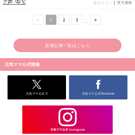
辻りょうこ
|
育児漫画
1
2
3
…
新着記事一覧はこちら
元気ママ公式情報
元気ママ公式 X
元気ママ公式Facebook