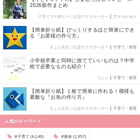
2026新作まとめ
子育てママ@ちー♡公認ママサポーター
|
ファッション
【簡単折り紙】びっくりするほど簡単にでき
る『お星様の作り方』
きょん先生♡公認ママサポーター
|
子育て・教育
小学校卒業と同時に捨てていいものは？中学
校で必要なものも紹介！
うしゃ
|
子育て・教育
【簡単折り紙】１枚で簡単に作れる！模様も
素敵な『お魚の作り方』
きょん先生♡公認ママサポーター
|
子育て・教育
人気のキーワード
#子育て (6,240)
#漫画 (2,957)