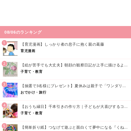
08/06のランキング
1
【育児漫画】しっかり者の息子に抱く親の葛藤
育児漫画
2
【絵が苦手でも大丈夫】朝顔の観察日記が上手に描けるようになる方法｜イラスト付き
子育て・教育
3
【抽選で3名様にプレゼント】夏休みは親子で「ワンダリア横浜」へ！涼しく学んで遊べる話題の没入型施設をご紹介
おでかけ・旅行
4
【おうち縁日】千本引きの作り方｜子どもが大喜びするコツやアイデア♪
子育て・教育
5
【簡単折り紙】つなげて遊ぶと面白くて夢中になる『くねくねへびさんの作り方』