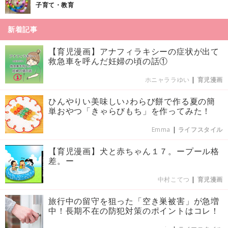
子育て・教育
新着記事
【育児漫画】アナフィラキシーの症状が出て
救急車を呼んだ妊婦の頃の話①
ホニャララゆい
|
育児漫画
ひんやりい美味しい♪わらび餅で作る夏の簡
単おやつ「きゃらびもち」を作ってみた！
Emma
|
ライフスタイル
【育児漫画】犬と赤ちゃん１７。ープール格
差。ー
中村こてつ
|
育児漫画
旅行中の留守を狙った「空き巣被害」が急増
中！長期不在の防犯対策のポイントはコレ！