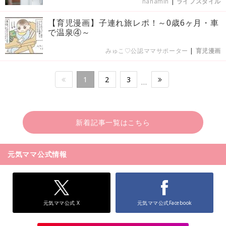
nanamin
|
ライフスタイル
【育児漫画】子連れ旅レポ！～0歳6ヶ月・車
で温泉④～
みゅこ♡公認ママサポーター
|
育児漫画
1
2
3
…
新着記事一覧はこちら
元気ママ公式情報
元気ママ公式 X
元気ママ公式Facebook