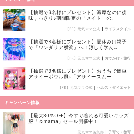
【抽選で3名様にプレゼント】濃厚なのに後
味すっきり♪期間限定の「メイトーの...
【PR】元気ママ公式
|
ライフスタイル
【抽選で3名様にプレゼント】夏休みは親子
で「ワンダリア横浜」へ！涼しく学ん...
【PR】元気ママ公式
|
おでかけ・旅行
【抽選で3名様にプレゼント】おうちで簡単
アサイーボウル風♪「アサイースムー...
【PR】元気ママ公式
|
ヘルス・ダイエット
キャンペーン情報
【最大80％OFF】今すぐ着れる可愛いキッズ
服「＆mama」セール開催中！
元気ママ編集部
|
子育て・教育