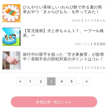
ひんやりい美味しい♪わらび餅で作る夏の簡
単おやつ「きゃらびもち」を作ってみた！
Emma
|
ライフスタイル
【育児漫画】犬と赤ちゃん１７。ープール格
差。ー
中村こてつ
|
育児漫画
旅行中の留守を狙った「空き巣被害」が急増
中！長期不在の防犯対策のポイントはコレ！
nanamin
|
ライフスタイル
1
2
3
4
5
…
新着記事一覧はこちら