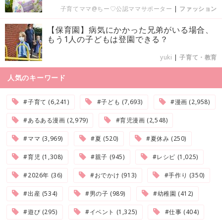
子育てママ@ちー♡公認ママサポーター
|
ファッション
【保育園】病気にかかった兄弟がいる場合、
もう1人の子どもは登園できる？
yuki
|
子育て・教育
人気のキーワード
#子育て (6,241)
#子ども (7,693)
#漫画 (2,958)
#あるある漫画 (2,979)
#育児漫画 (2,548)
#ママ (3,969)
#夏 (520)
#夏休み (250)
#育児 (1,308)
#親子 (945)
#レシピ (1,025)
#2026年 (36)
#おでかけ (913)
#手作り (350)
#出産 (534)
#男の子 (989)
#幼稚園 (412)
#遊び (295)
#イベント (1,325)
#仕事 (404)