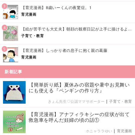
3
【育児漫画】8歳いーくんの夜驚症。1
育児漫画
4
【絵が苦手でも大丈夫】朝顔の観察日記が上手に描けるようになる方法｜イラスト付き
子育て・教育
5
【育児漫画】しっかり者の息子に抱く親の葛藤
育児漫画
新着記事
【簡単折り紙】夏休みの宿題や暑中お見舞い
にも使える『ペンギンの作り方』
きょん先生♡公認ママサポーター
|
子育て・教育
【育児漫画】アナフィラキシーの症状が出て
救急車を呼んだ妊婦の頃の話①
ホニャララゆい
|
育児漫画