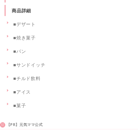
商品詳細
■デザート
■焼き菓子
■パン
■サンドイッチ
■チルド飲料
■アイス
■菓子
【PR】元気ママ公式