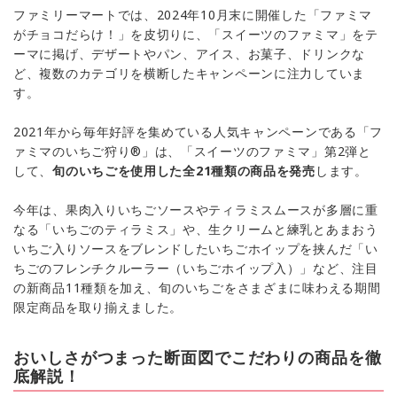
ファミリーマートでは、2024年10月末に開催した「ファミマ
がチョコだらけ！」を皮切りに、「スイーツのファミマ」をテ
ーマに掲げ、デザートやパン、アイス、お菓子、ドリンクな
ど、複数のカテゴリを横断したキャンペーンに注力していま
す。
2021年から毎年好評を集めている人気キャンペーンである「フ
ァミマのいちご狩り®」は、「スイーツのファミマ」第2弾と
して、
旬のいちごを使用した全21種類の商品を発売
します。
今年は、果肉入りいちごソースやティラミスムースが多層に重
なる「いちごのティラミス」や、生クリームと練乳とあまおう
いちご入りソースをブレンドしたいちごホイップを挟んだ「い
ちごのフレンチクルーラー（いちごホイップ入）」など、注目
の新商品11種類を加え、旬のいちごをさまざまに味わえる期間
限定商品を取り揃えました。
おいしさがつまった断面図でこだわりの商品を徹
底解説！