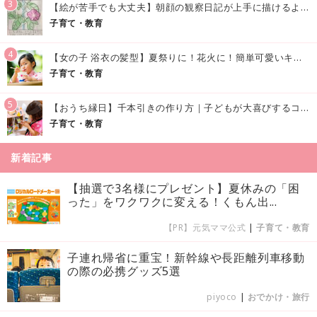
3
【絵が苦手でも大丈夫】朝顔の観察日記が上手に描けるようになる方法｜イラスト付き
子育て・教育
4
【女の子 浴衣の髪型】夏祭りに！花火に！簡単可愛いキッズの浴衣ヘアアレンジまとめ
子育て・教育
5
【おうち縁日】千本引きの作り方｜子どもが大喜びするコツやアイデア♪
子育て・教育
新着記事
【抽選で3名様にプレゼント】夏休みの「困
った」をワクワクに変える！くもん出...
【PR】元気ママ公式
|
子育て・教育
子連れ帰省に重宝！新幹線や長距離列車移動
の際の必携グッズ5選
piyoco
|
おでかけ・旅行