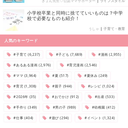
きょん先生♡公認ママサポーター
|
ライフスタイル
小学校卒業と同時に捨てていいものは？中学
校で必要なものも紹介！
うしゃ
|
子育て・教育
人気のキーワード
#子育て (6,237)
#子ども (7,689)
#漫画 (2,955)
#あるある漫画 (2,976)
#育児漫画 (2,546)
#ママ (3,964)
#夏 (517)
#夏休み (249)
#育児 (1,308)
#親子 (944)
#レシピ (1,024)
#2026年 (35)
#おでかけ (912)
#出産 (533)
#手作り (349)
#男の子 (989)
#幼稚園 (412)
#仕事 (404)
#遊び (294)
#イベント (1,324)