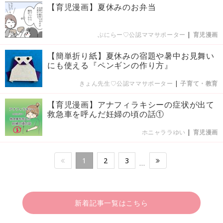
【育児漫画】夏休みのお弁当
ぷにらー♡公認ママサポーター
|
育児漫画
【簡単折り紙】夏休みの宿題や暑中お見舞い
にも使える『ペンギンの作り方』
きょん先生♡公認ママサポーター
|
子育て・教育
【育児漫画】アナフィラキシーの症状が出て
救急車を呼んだ妊婦の頃の話①
ホニャララゆい
|
育児漫画
1
2
3
…
新着記事一覧はこちら