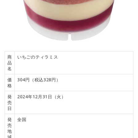
商
いちごのティラミス
品
名
価
304円（税込328円）
格
発
2024年12月31日（火）
売
日
発
全国
売
地
域