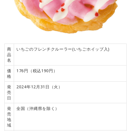
商
いちごのフレンチクルーラー(いちごホイップ入)
品
名
価
176円（税込190円）
格
発
2024年12月31日（火）
売
日
発
全国（沖縄県を除く）
売
地
域