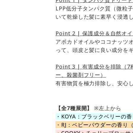
Point 1 | タンパク質トリー
LPP低分子タンパク質（微粒
いて乾燥した髪に素早く浸透
Point 2 | 保護成分＆自然オ
アボカドオイルやココナッツ
って、頭皮と髪に良い成分を
Point 3 | 有害成分を排
ー、殺菌剤フリー）
有害物質を極力排除し、安心
【全7種展開】
※左上から
・KOYA：ブラックベリーの
・RJ：ベビーパウダーの香り