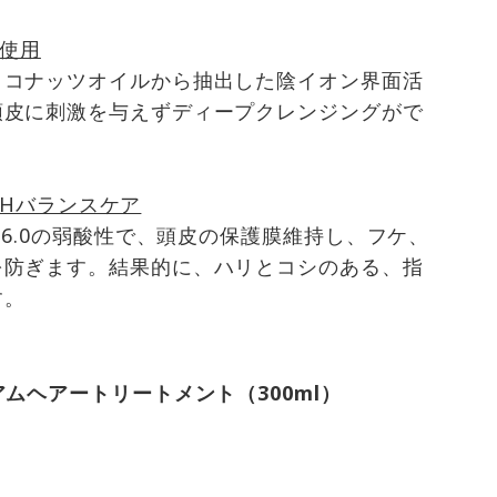
剤使用
ココナッツオイルから抽出した陰イオン界面活
頭皮に刺激を与えずディープクレンジングがで
のｐHバランスケア
～6.0の弱酸性で、頭皮の保護膜維持し、フケ、
を防ぎます。結果的に、ハリとコシのある、指
す。
ムヘアートリートメント（300ml）