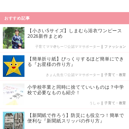
おすすめ記事
【小さいSサイズ】しまむら浴衣ワンピース
2026新作まとめ
子育てママ@ちー♡公認ママサポーター
|
ファッション
【簡単折り紙】びっくりするほど簡単にでき
る『お星様の作り方』
きょん先生♡公認ママサポーター
|
子育て・教育
小学校卒業と同時に捨てていいものは？中学
校で必要なものも紹介！
うしゃ
|
子育て・教育
【新聞紙で作ろう】防災にも役立つ！簡単で
便利な『新聞紙スリッパの作り方』