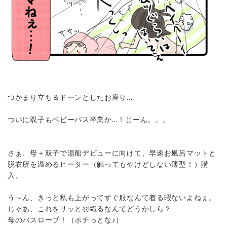
つかまり立ち＆ドーンとしたお座り…
ついに双子もベビーバス卒業か…！じーん。。。
さぁ、母＋双子で湯船デビューに向けて、早速お風呂マットと
脱衣所を温めるヒーター（触ってもやけどしない薄型！）購
入。
う～ん、きっと私も上がってすぐ服なんて着る暇ないよねぇ。
じゃあ、これをサッと羽織るなんてどうかしら？
母のバスローブ！（ポチっとな♪）