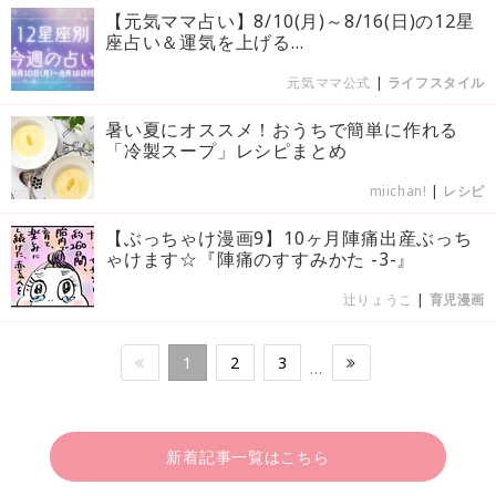
【元気ママ占い】8/10(月)～8/16(日)の12星
座占い＆運気を上げる...
元気ママ公式
|
ライフスタイル
暑い夏にオススメ！おうちで簡単に作れる
「冷製スープ」レシピまとめ
miichan!
|
レシピ
【ぶっちゃけ漫画9】10ヶ月陣痛出産ぶっち
ゃけます☆『陣痛のすすみかた -3-』
辻りょうこ
|
育児漫画
1
2
3
…
新着記事一覧はこちら