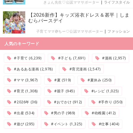
きょん先生♡公認ママサポーター
|
ライフスタイル
【2026新作】キッズ浴衣ドレス＆甚平｜しま
むらバースデイ
子育てママ@ちー♡公認ママサポーター
|
ファッション
人気のキーワード
#子育て (6,239)
#子ども (7,691)
#漫画 (2,957)
#あるある漫画 (2,978)
#育児漫画 (2,547)
#ママ (3,967)
#夏 (519)
#夏休み (250)
#育児 (1,308)
#親子 (945)
#レシピ (1,025)
#2026年 (36)
#おでかけ (912)
#手作り (350)
#出産 (534)
#男の子 (989)
#幼稚園 (412)
#遊び (295)
#イベント (1,325)
#仕事 (404)