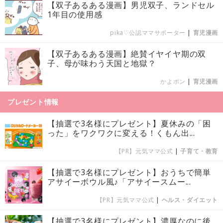
【双子あるある漫画】男児双子、ランドセル
1年目の使用感
pika♡公認ママサポーター
|
育児漫画
【双子あるある漫画】絶賛イヤイヤ期の双
子、母が味わう天国と地獄？
かよポン
|
育児漫画
プレゼント情報
【抽選で3名様にプレゼント】夏休みの「困
った」をワクワクに変える！くもん出...
【PR】元気ママ公式
|
子育て・教育
【抽選で3名様にプレゼント】おうちで簡単
アサイーボウル風♪「アサイースムー...
【PR】元気ママ公式
|
ヘルス・ダイエット
【抽選で3名様にプレゼント】濃厚なのに後