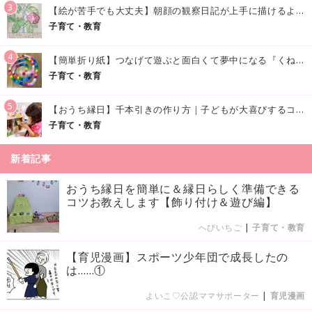
3
【絵が苦手でも大丈夫】朝顔の観察日記が上手に描けるようになる方法｜イラスト付き
子育て・教育
4
【簡単折り紙】つなげて遊ぶと面白くて夢中になる『くねくねへびさんの作り方』
子育て・教育
5
【おうち縁日】千本引きの作り方｜子どもが大喜びするコツやアイデア♪
子育て・教育
新着記事
おうち縁日を簡単に＆縁日らしく準備できる
コツお教えします【飾り付け＆遊び編】
へびいちご
|
子育て・教育
【育児漫画】スポーツ少年団で成長したの
は……①
よいこ♡公認ママサポーター
|
育児漫画