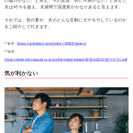
の協力がない、と答え、その反面「特に不満がない」と答えた
夫は45％を超え、夫婦間で温度差がかなりあると言えます。
それでは、世の妻が、夫のどんな言動にモヤモヤしているのか
をご紹介して行きます。
*¹参照：
https://president.jp/articles/-/18969?page=2
*²参照：
https://www.meijiyasuda.co.jp/profile/news/release/2018/pdf/20181115_01.pdf
気が利かない