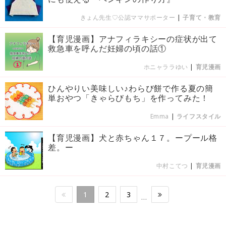
きょん先生♡公認ママサポーター
|
子育て・教育
【育児漫画】アナフィラキシーの症状が出て
救急車を呼んだ妊婦の頃の話①
ホニャララゆい
|
育児漫画
ひんやりい美味しい♪わらび餅で作る夏の簡
単おやつ「きゃらびもち」を作ってみた！
Emma
|
ライフスタイル
【育児漫画】犬と赤ちゃん１７。ープール格
差。ー
中村こてつ
|
育児漫画
1
2
3
…