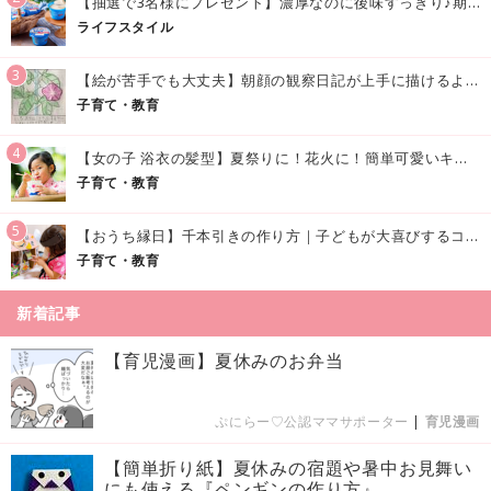
【抽選で3名様にプレゼント】濃厚なのに後味すっきり♪期間限定の「メイトーのなめらかプリン カルピス®入りソース」で夏を味わおう！
ライフスタイル
3
【絵が苦手でも大丈夫】朝顔の観察日記が上手に描けるようになる方法｜イラスト付き
子育て・教育
4
【女の子 浴衣の髪型】夏祭りに！花火に！簡単可愛いキッズの浴衣ヘアアレンジまとめ
子育て・教育
5
【おうち縁日】千本引きの作り方｜子どもが大喜びするコツやアイデア♪
子育て・教育
新着記事
【育児漫画】夏休みのお弁当
ぷにらー♡公認ママサポーター
|
育児漫画
【簡単折り紙】夏休みの宿題や暑中お見舞い
にも使える『ペンギンの作り方』