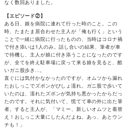
なく数回ありました。
【エピソード②】
ある日、娘を病院に連れて行った時のこと。この
時、たまたま居合わせた主人が「俺も行く」という
ことで一緒に病院に行ったものの、当時はコロナ禍
で付き添いは1人のみ。話し合いの結果、筆者が車
で待機し、主人が娘に付き添うことになったのです
が、全てを終え駐車場に戻って来る娘を見ると、酷
いガニ股歩き…。
直ぐには気付かなかったのですが、オムツから漏れ
たおしっこでズボンがびしょ濡れ。ガニ股で歩いて
いたのは、濡れたズボンが気持ち悪かったからだっ
たのです。それに気付いて、慌てて車の外に出た筆
者。すると主人が、「マミー、新しいオムツと着替
え！おしっこ大量にしたんだよね。あっ、あとウン
チも！」